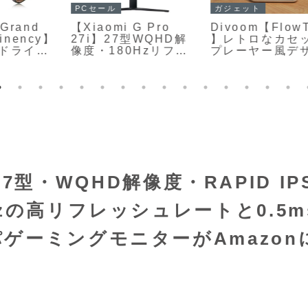
ガジェット
PCセール
Divoom【FlowToo
【Xiaomi G Pro
】
】レトロなカセット
27i】27型WQHD解
プレーヤー風デザイ
像度・180Hzリフレ
ンに、Divoomなら
ッシュレート・1152
ではのピクセルアー
分割Mini LEDバック
ト表示と10Wスピー
ライトを採用した高
カーを融合したポー
コスパゲーミングモ
タブルBluetoothス
ニターがAmazonに
ピーカー
26%OFFの36,800円
】27型・WQHD解像度・RAPID IP
zの高リフレッシュレートと0.5m
ゲーミングモニターがAmazon