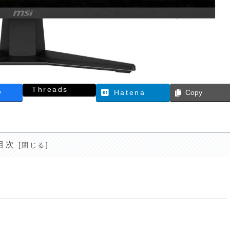
Threads
y
Hatena
Copy
目次