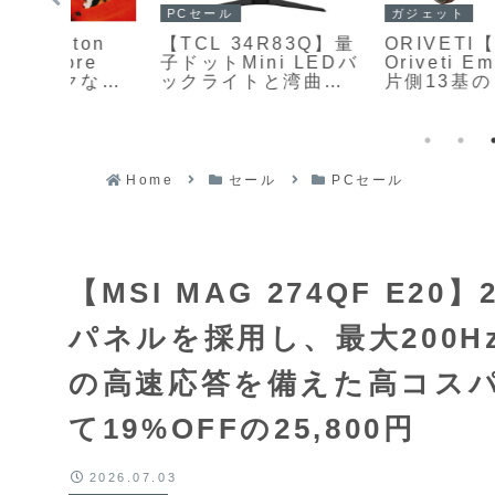
ガジェット
PCセール
ton
ORIVETI【Grand
【TCL 34R83Q】量
re
Oriveti Eminency
子ドットMini LEDバ
クなア
片側13基のドライバ
ックライトと湾曲
受け
ーを搭載したトライ
Fast-HVAパネルを
ウン
ブリッド構成によ
組み合わせ、
きく
り、力強い低域、情
DisplayHDR 1400
ムオ
報量豊かな中域、精
認証や170Hzリフレ
密で伸びやかな高域
ッシュレート、90W
Home
セール
PCセール
ピーカ
をバランス良くまと
給電対応USB Type-
め上げ、音楽的で没
Cなどを備えた34型
入感の高いサウンド
ウルトラワイドゲー
を追求したハイエン
ミングモニターが
ドイヤホン
Amazonにて8%OFF
【MSI MAG 274QF E20
の97,750円
パネルを採用し、最大200H
の高速応答を備えた高コスパ
て19%OFFの25,800円
2026.07.03