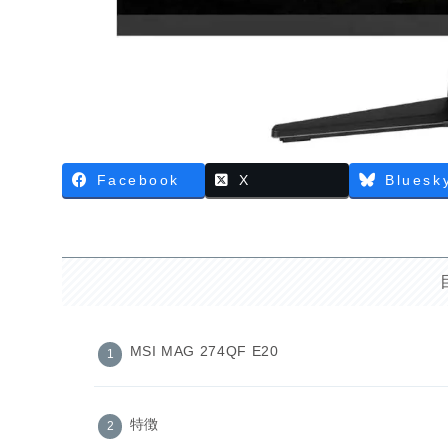
Facebook
X
Bluesk
MSI MAG 274QF E20
特徴