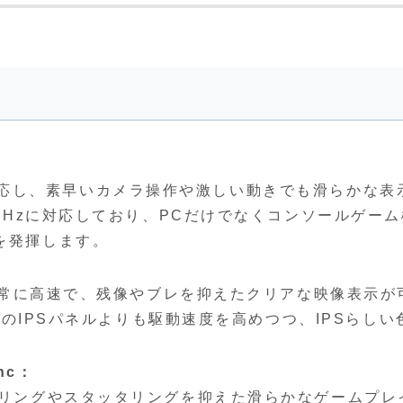
時）に対応し、素早いカメラ操作や激しい動きでも滑らかな表
44Hzに対応しており、PCだけでなくコンソールゲーム
を発揮します。
と非常に高速で、残像やブレを抑えたクリアな映像表示が
従来のIPSパネルよりも駆動速度を高めつつ、IPSらしい
ync：
アリングやスタッタリングを抑えた滑らかなゲームプレ