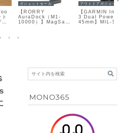
ガジェットセール
アウトドアガジェット
PCセ
【RORRY
【GARMIN Instinct
【INN
AuraDock（M1-
3 Dual Power
】49
10000）】MagSafe
45mm】MIL-STD-
パー
対応iPhone、Apple
810準拠の耐久性、
画面に
Watch、AirPods、
第三世代ソーラーパ
解像度
そして着脱式の
ネルによる無制限バ
レッ
10000mAhモバイル
ッテリー、マルチバ
えた
バッテリーを同時に
ンドGNSS、LEDフ
Ama
充電できる4in1設計
ラッシュライト、豊
33%O
の充電ステーション
富なアクティビティ
がAmazonにて
機能を備えたタフネ
30%OFFの6,999円
スGPSスマートウォ
ッチがAmazonにて
S
18%OFFの58,656円
s
MONO365
に