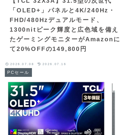
【TCL 32X3A】31.5型の次世代
「OLED+」パネルと4K/240Hz・
FHD/480Hzデュアルモード、
1300nitピーク輝度と広色域を備え
たゲーミングモニターがAmazonに
て20%OFFの149,800円
2026.07.08
2026.07.16
PCセール