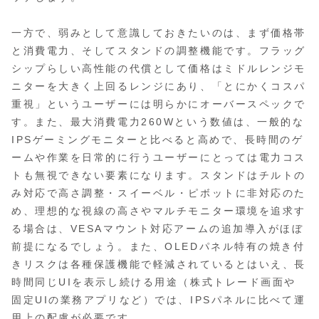
一方で、弱みとして意識しておきたいのは、まず価格帯
と消費電力、そしてスタンドの調整機能です。フラッグ
シップらしい高性能の代償として価格はミドルレンジモ
ニターを大きく上回るレンジにあり、「とにかくコスパ
重視」というユーザーには明らかにオーバースペックで
す。また、最大消費電力260Wという数値は、一般的な
IPSゲーミングモニターと比べると高めで、長時間のゲ
ームや作業を日常的に行うユーザーにとっては電力コス
トも無視できない要素になります。スタンドはチルトの
み対応で高さ調整・スイーベル・ピボットに非対応のた
め、理想的な視線の高さやマルチモニター環境を追求す
る場合は、VESAマウント対応アームの追加導入がほぼ
前提になるでしょう。また、OLEDパネル特有の焼き付
きリスクは各種保護機能で軽減されているとはいえ、長
時間同じUIを表示し続ける用途（株式トレード画面や
固定UIの業務アプリなど）では、IPSパネルに比べて運
用上の配慮が必要です。