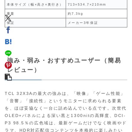
本体サイズ（幅×高さ×奥行き）
713×534.7×210mm
重量
約7.3kg
保証
メーカー3年保証
強み・弱み・おすすめユーザー（簡易
レビュー）
TCL 32X3Aの最大の強みは、「映像」「ゲーム性能」
「音響」「接続性」というモニターに求められる要素
を、ほぼ妥協なく一台に詰め込んでいる点です。次世代
OLED+パネルによる深い黒と1300nitの高輝度、DCI-
P3 98.5％の広色域は、最新ゲームだけでなく映画やド
ラマ、HDR対応配信コンテンツを本格的に楽しみたい