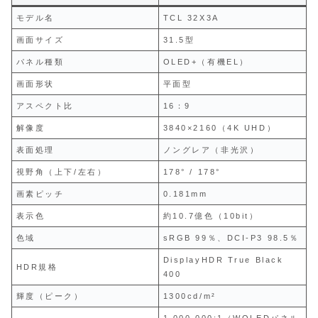
モデル名
TCL 32X3A
画面サイズ
31.5型
パネル種類
OLED+（有機EL）
画面形状
平面型
アスペクト比
16：9
解像度
3840×2160（4K UHD）
表面処理
ノングレア（非光沢）
視野角（上下/左右）
178° / 178°
画素ピッチ
0.181mm
表示色
約10.7億色（10bit）
色域
sRGB 99％、DCI-P3 98.5％
DisplayHDR True Black
HDR規格
400
輝度（ピーク）
1300cd/m²
1,000,000:1（WOLEDパネル