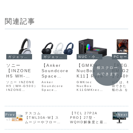
関連記事
ガジェットセール
NUC・小型パソコン
ガジェットセール
PCセール
【Anker
【GMKtec
ソニー
【REGZ
横スクロー
Soundcore
NucBox
【INZONE
RM‑G24
ルできます
Space
K11】Ryzen
H5 WH-
】240H
Q45】独自技
9 8945HS・
G500】軽量
1msGT
Anker
GMKtec
ソニー INZONE
以下は、検
術「ウルトラ
Soundcore
32GB
NucBox
約260g、低遅
H5（WH-G500）
Fast IP
得できた 確
Space
K11GMKtec
INZONE
報のみ をも
ノイズキャン
DDR5・1TB
延2.4GHzワ
搭載した2
Q45Soundcore
NucBox K11
H5（WH‑G500）
とめた
セリング
PCIe 4.0
イヤレス、
型フルH
Space Q45は、
は、Ryzen 9
は、ソニーのゲー
REGZA（
Ankerが展開する
8945HS・32GB
ミングブランド
ザ） RM‑G
2.0」による
SSD・
360 Spatial
ミングモ
Soundcoreシリ
DDR5・1TB
「INZONE」シリ
｜23.8型
高い静寂性
USB4×2・
Sound for
ーがAma
ーズの上位モデル
PCIe 4.0 SSD・
ーズのミドルレン
グモニター 
と、LDAC対
HDMI 2.1・
Gaming、最
にて12%
として登場したワ
USB4×2・HDMI
ジモデルで、軽量
テスコム
【TCL 27P2A
徴・スペッ
イヤレスヘッドホ
2.1・DP 2.1・
約260g、低遅延
す。引用元
【TML30A-W】ス
PRO】27型・
応のハイレゾ
DP 2.1・
大28時間バッ
の23,00
ンで、独自技術
OCuLink対応・最
2.4GHzワイヤレ
にまとめて
ムージーやフローズ
WQHD解像度と最大
再生、最大65
OCuLink対
テリーを備え
「ウルトラノイズ
大4画面出力・...
ス、360 Spatial
ています。
ンドリンクはもちろ
320Hzの超高速リフ
キャンセリング
Soun...
REGZA
時間のロング
応・最大4画
た高コスパゲ
ん、コーヒー豆や胡
レッシュレート、
2.0」によ...
RM‑G245