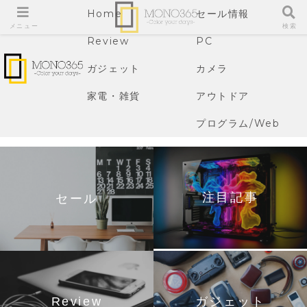
Home
セール情報
メニュー
検索
Review
PC
ガジェット
カメラ
家電・雑貨
アウトドア
プログラム/Web
注目記事
セール
Review
ガジェット