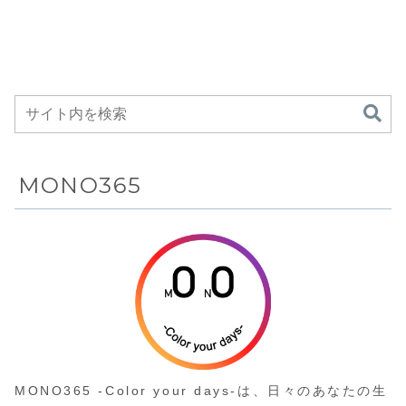
バッテリーを
面出力・8K対
ーミングヘッ
椒、ナッツの挽きた
Mini LEDバックラ
ZA RM‑G24
備えた多機能
応のミニPCが
ドセットが
てまで1台でこな
イト、HFS高速応答
す、ミキサーとミル
パネルを組み合わせ
ワイヤレスヘ
Amazonにて
Amazonにて
を集約したコードレ
たゲーミングモニタ
ッドホンが
8%OFFの
11%OFFの
ス設計のコンパクト
ーがAmazonにて
Amazonにて
124,650円
17,000円
ミルミキサー
22%OFFの46,800
33%OFFの
円
9,990円
MONO365
MONO365 -Color your days-は、日々のあなたの生