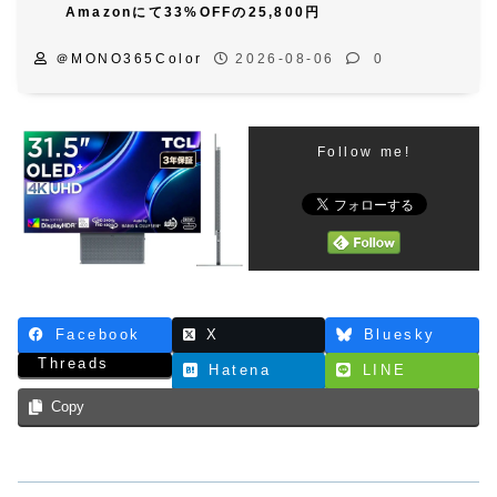
Amazonにて33%OFFの25,800円
＠MONO365Color
2026-08-06
0
Follow me!
Facebook
X
Bluesky
Threads
Hatena
LINE
Copy