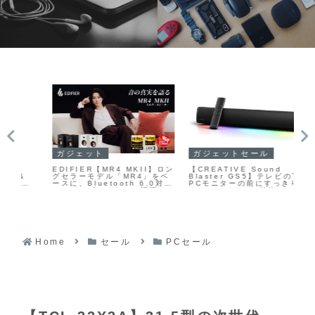
ガジェット
ガジェットセール
P
EDIFIER【MR4 MKII】ロン
【CREATIVE Sound
【L
グセラーモデル「MR4」をベ
Blaster GS5】テレビの下や
24
ースに、Bluetooth 6.0対応
PCモニターの前にすっきり収
ッシ
】
やハイレゾワイヤレス認証、
まるコンパクトな筐体に、最
Bl
ッテ
バイアンプ駆動、高出力化な
大60Wピーク出力のパワフル
応
ケ
ど大幅なアップグレードを施
なオーディオとSuperWide
の
ート
したアクティブスタジオモニ
技術によるワイドなサウンド
る、
モバ
タースピーカー
ステージ、RGBライティン
I
に
グ、USB-C・光デジタル・
ン
AUX・Bluetooth 5.3・ヘ
23
ッドホン出力といった豊富な
Home
セール
PCセール
インターフェースを備えたゲ
ーミング向けサウンドバーが
Amazonにて10%OFFの
10,782円