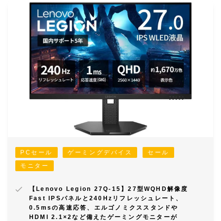
PCセール
ゲーミングデバイス
セール
モニター
【Lenovo Legion 27Q-15】27型WQHD解像度
Fast IPSパネルと240Hzリフレッシュレート、
0.5msの高速応答、エルゴノミクススタンドや
HDMI 2.1×2など備えたゲーミングモニターが