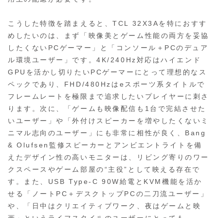
こうした特徴を踏まえると、TCL 32X3Aを特におすす
めしたいのは、まず「映像美とゲーム性能の両方を妥協
したくないPCゲーマー」と「コンソール＋PCのデュア
ル環境ユーザー」です。4K/240Hz対応はハイエンド
GPUを活かし切りたいPCゲーマーにとって理想的なス
ペックであり、FHD/480Hzはeスポーツ系タイトルで
フレームレートを極限まで追求したいプレイヤーに刺さ
ります。次に、「ゲームも映像配信も1台で完結させた
いユーザー」や「外付けスピーカーを増やしたくないミ
ニマル志向のユーザー」にも非常に相性が良く、Bang
& Olufsen監修スピーカーとアンビエントライトを備
えたデザイン性の高いモニターは、リビング寄りのワー
クスペースやゲーム部屋の“主役”として映える存在で
す。また、USB Type-C 90W給電とKVM機能を活か
せる「ノートPC＋デスクトップPCの二刀流ユーザー」
や、「日中はクリエイティブワーク、夜はゲームと映