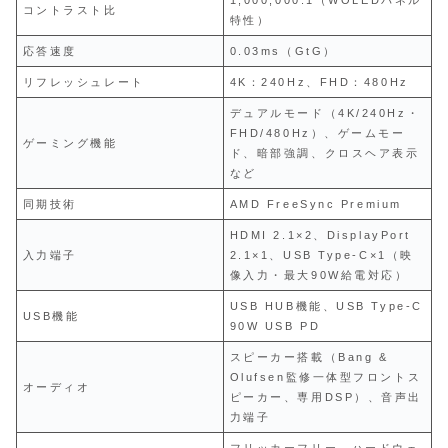
コントラスト比
特性）
応答速度
0.03ms（GtG）
リフレッシュレート
4K：240Hz、FHD：480Hz
デュアルモード（4K/240Hz・
FHD/480Hz）、ゲームモー
ゲーミング機能
ド、暗部強調、クロスヘア表示
など
同期技術
AMD FreeSync Premium
HDMI 2.1×2、DisplayPort
入力端子
2.1×1、USB Type-C×1（映
像入力・最大90W給電対応）
USB HUB機能、USB Type-C
USB機能
90W USB PD
スピーカー搭載（Bang &
Olufsen監修一体型フロントス
オーディオ
ピーカー、専用DSP）、音声出
力端子
フリッカーフリー、ハードウェ