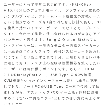
ユーザーにとって非常に魅力的です。4K/240Hzと
FHD/480Hzのデュアルモードは、グラフィック重視の
シングルプレイと、フレームレート最優先の対戦ゲーム
という相反するニーズを1台で満たせる設計であり、PC
を複数台持つハイエンドゲーマーでなくとも、プレイス
タイルに合わせて柔軟に使い分けられるのが大きなアド
バンテージと言えます。Bang & Olufsen監修のフロ
ントスピーカーは、一般的なモニター内蔵スピーカーと
は一線を画すクオリティで、外付けスピーカーを用意し
なくても「とりあえずこれで十分」と感じられるレベル
に達しており、デスク上の配線や設置機器を減らしたい
ユーザーには特に響くポイントです。さらに、HDMI
2.1やDisplayPort 2.1、USB Type-C 90W給電、
KVM機能といったインターフェース周りも非常に充実
しており、ノートPCをUSB Type-C一本で接続して給
電しながら、デスクトップPCやゲーム機も同時に運用
するような“ハブ的モニター”としての使い方にもよくマ
ッチします。