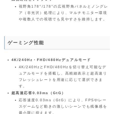
視野角178°/178°の広視野角パネルとノングレ
ア（非光沢）処理により、マルチモニター環境
や複数人での視聴でも見やすさを維持します。
ゲーミング性能
4K/240Hz・FHD/480Hzデュアルモード
4K/240HzとFHD/480Hzを切り替え可能なデ
ュアルモードを搭載し、高精細表示と超高速リ
フレッシュレートを用途に応じて選択できま
す。
超高速応答0.03ms（GtG）
応答速度0.03ms（GtG）により、FPSやレー
スゲームなど動きの激しいシーンでも残像感を
最小限に抑えます。