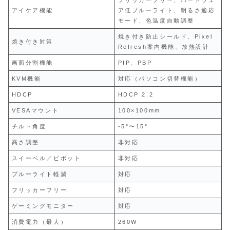
アイケア機能
ア低ブルーライト、明るさ適応
モード、色温度自動調整
焼き付き防止シールド、Pixel
焼き付き対策
Refresh案内機能、放熱設計
画面分割機能
PIP、PBP
KVM機能
対応（パソコン切替機能）
HDCP
HDCP 2.2
VESAマウント
100×100mm
チルト角度
-5°〜15°
高さ調整
非対応
スイーベル／ピボット
非対応
ブルーライト軽減
対応
フリッカーフリー
対応
ゲーミングモニター
対応
消費電力（最大）
260W