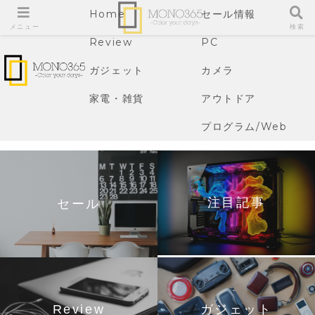
Home
セール情報
メニュー
検索
Review
PC
ガジェット
カメラ
家電・雑貨
アウトドア
プログラム/Web
注目記事
セール
Review
ガジェット