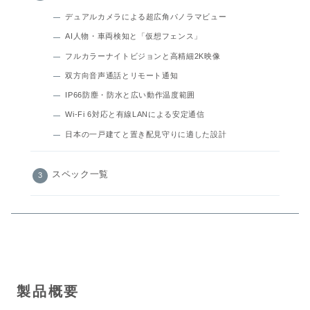
デュアルカメラによる超広角パノラマビュー
AI人物・車両検知と「仮想フェンス」
フルカラーナイトビジョンと高精細2K映像
双方向音声通話とリモート通知
IP66防塵・防水と広い動作温度範囲
Wi‑Fi 6対応と有線LANによる安定通信
日本の一戸建てと置き配見守りに適した設計
スペック一覧
製品概要