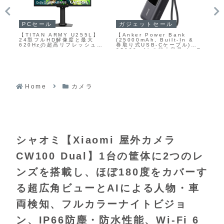
NUC・小
ガジェットセール
ガジェットセール
One-
Anker Power Bank
【TCL A1s】約2.6kgのコン
Netbook【
25000mAh, Built-In &
パクトなボディ、独自の映像
国内正規版】In
取り式USB-Cケーブル)】
最適化技術とDolby Audio、
Extrem
5000mAhの超大容量バッテ
Google TV対応のフルHDプ
クリエイテ
ーと、2本の内蔵USB-Cケ
ロジェクターがAmazonにて
途を1台でこな
ブル、さらにUSB-Cポート
17%OFFの47,990円
構造のポー
USB-Aポートを備えたモバ
PC
ルバッテリーがAmazonに
30%OFFの10,490円
Home
カメラ
シャオミ【Xiaomi 屋外カメラ
CW100 Dual】1台の筐体に2つのレ
ンズを搭載し、ほぼ180度をカバーす
る超広角ビューとAIによる人物・車
両検知、フルカラーナイトビジョ
ン、IP66防塵・防水性能、Wi‑Fi 6