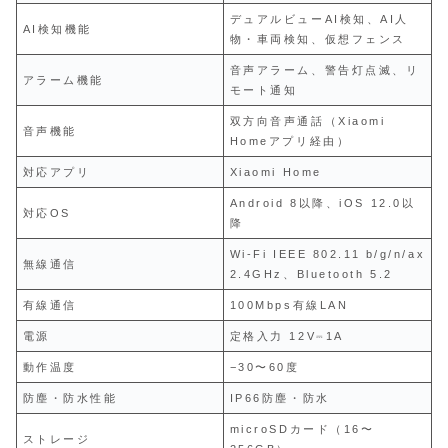
デュアルビューAI検知、AI人
AI検知機能
物・車両検知、仮想フェンス
音声アラーム、警告灯点滅、リ
アラーム機能
モート通知
双方向音声通話（Xiaomi
音声機能
Homeアプリ経由）
対応アプリ
Xiaomi Home
Android 8以降、iOS 12.0以
対応OS
降
Wi‑Fi IEEE 802.11 b/g/n/ax
無線通信
2.4GHz、Bluetooth 5.2
有線通信
100Mbps有線LAN
電源
定格入力 12V⎓1A
動作温度
−30〜60度
防塵・防水性能
IP66防塵・防水
microSDカード（16〜
ストレージ