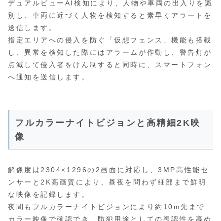
デュアルビューAI検知により、人物や車両の出入りを識
別し、車両に近づく人物を検知すると素早くアラートを
送信します。
指定エリアへの侵入を防ぐ「仮想フェンス」機能も搭載
し、異常を検知した際にはアラームが作動し、警告灯が
点滅して侵入者をけん制すると同時に、スマートフォン
へ通知を送信します。
フルカラーナイトビジョンと高精細2K映
像
解像度は2304×1296の2画面に対応し、3MP高性能セ
ンサーと2K高画質により、昼夜を問わず細部まで鮮明
な映像を記録します。
夜間もフルカラーナイトビジョンにより約10m先まで
カラー映像で確認でき、防犯用途としての視認性を高め