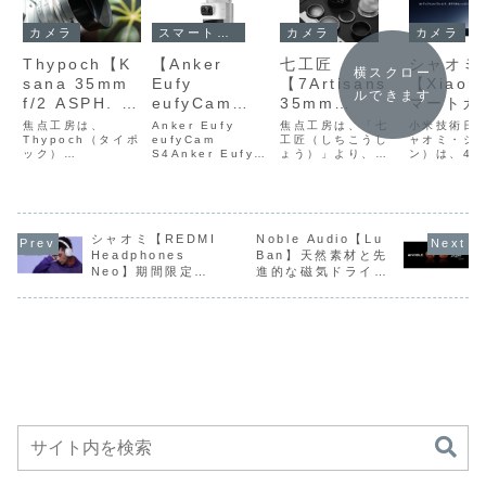
カメラ
スマートホーム
カメラ
カメラ
Thypoch【K
【Anker
七工匠
シャオミ
横スクロー
sana 35mm
Eufy
【7Artisans
【Xiaom
ルできます
f/2 ASPH. シ
eufyCam
35mm
マートカ
ルバークロー
S4】ソーラー
F2.8】クラシ
C701 P
焦点工房は、
Anker Eufy
焦点工房は、「七
小米技術日
ム】真鍮製の
Thypoch（タイポ
パネルによる
eufyCam
ックなカメラ
工匠（しちこうし
4K超高
ャオミ・ジ
ック）
S4Anker Eufy
ょう）」より、ク
ン）は、4K
鏡筒による上
給電とデュア
ボディとの調
像とデュ
「Ksana（クシャ
eufyCam S4
ラシックなカメラ
ルカメラとA
質な質感と約
ルセンサー検
和を意識した
カメラ構
ナ）」シリーズの
は、4K固定カメラ
ボディとの調和を
広く賢く見
ライカMマウント
と2K追尾カメラを
意識した外観と、
「Xiaomi
199gの軽量コ
知、カラー対
外観と、携帯
そして進
対応距離計連動交
一体化した2-in-1
携帯性に優れた薄
トカメラ C7
ンパクトなボ
応ナイトビジ
性に優れた薄
たAI検
換レンズ「Ksana
構造の屋外用ネッ
型・軽量設計を両
Pro」を販
ディを両立
ョン、強力な
型・軽量設計
を組み合
35mm f/2
シャオミ【REDMI
トワークカメラ
Noble Audio【Lu
立したライカ
た。店頭予
ASPH. シルバー
で、ソーラーパネ
M/L39マウント用
は15,980
Headphones
Ban】天然素材と先
し、クラシカ
アラーム機能
を両立したラ
ることで
クローム」と、
ルによる給電とデ
マニュアルフォー
品概要Xiao
Neo】期間限定
進的な磁気ドライバ
ルなデザイン
を備えた、4K
イカM/L39マ
の中の見
Ksanaシリーズ専
ュアルセンサー検
カス単焦点レンズ
マートカメ
6,980円、最大
ー技術を融合した、
用レンズフード2
知、カラー対応ナ
「7Artisans
C701 Pro
と現代的な光
固定カメラと
ウント用マニ
をより広
42dBのアダプティ
精密設計のユニバー
種を発売した。価
イ...
35mm F2.8」を
4K超高...
学性能を融合
2K追尾カメラ
ュアルフォー
より賢く
ブANC、40mmチタ
サルIEMカナル型イ
格は、...
5月...
させたライカ
を一体化した
カス単焦点レ
して安心
ンコーティングダイ
ヤホン
ナミックドライバ
Mマウントに
2-in-1構造の
ンズ
行えるよ
ー、USB Type‑Cに
対応したフル
屋外用ネット
設計され
よるハイレゾ有線再
サイズ用の薄
ワークカメラ
マートホ
生、AIノイズリダク
型標準レンズ
がAmazonに
向けネッ
ション対応のトリプ
て20%OFFの
ークカメ
ルマイク、最長72時
間のロングバッテリ
31,990円
ーなど、手頃な価格
帯ながら高機能を備