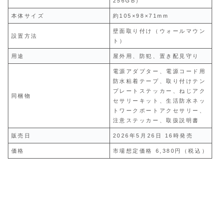
256GB）
本体サイズ
約105×98×71mm
壁面取り付け（ウォールマウン
設置方法
ト）
用途
屋外用、防犯、置き配見守り
電源アダプター、電源コード用
防水粘着テープ、取り付けテン
プレートステッカー、ねじアク
同梱物
セサリーキット、生活防水ネッ
トワークポートアクセサリー、
注意ステッカー、取扱説明書
販売日
2026年5月26日 16時発売
価格
市場想定価格 6,380円（税込）