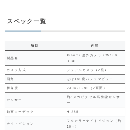
スペック一覧
項目
内容
Xiaomi 屋外カメラ CW100
製品名
Dual
カメラ方式
デュアルカメラ（2眼）
画角
ほぼ180度パノラマビュー
解像度
2304×1296（2画面）
約3メガピクセル高性能センサ
センサー
ー
動画コーデック
H.265
フルカラーナイトビジョン（約
ナイトビジョン
10m）