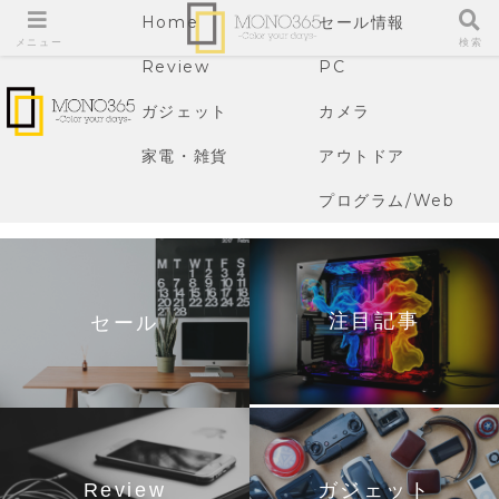
Home
セール情報
メニュー
検索
Review
PC
ガジェット
カメラ
家電・雑貨
アウトドア
プログラム/Web
注目記事
セール
Review
ガジェット