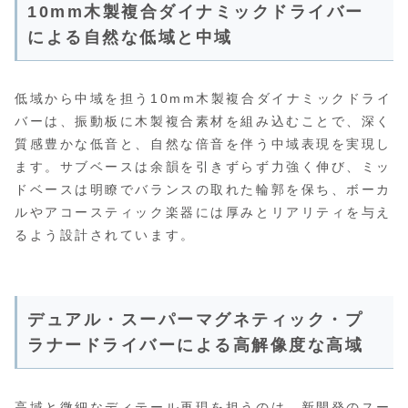
10mm木製複合ダイナミックドライバー
による自然な低域と中域
低域から中域を担う10mm木製複合ダイナミックドライ
バーは、振動板に木製複合素材を組み込むことで、深く
質感豊かな低音と、自然な倍音を伴う中域表現を実現し
ます。サブベースは余韻を引きずらず力強く伸び、ミッ
ドベースは明瞭でバランスの取れた輪郭を保ち、ボーカ
ルやアコースティック楽器には厚みとリアリティを与え
るよう設計されています。
デュアル・スーパーマグネティック・プ
ラナードライバーによる高解像度な高域
高域と微細なディテール再現を担うのは、新開発のスー