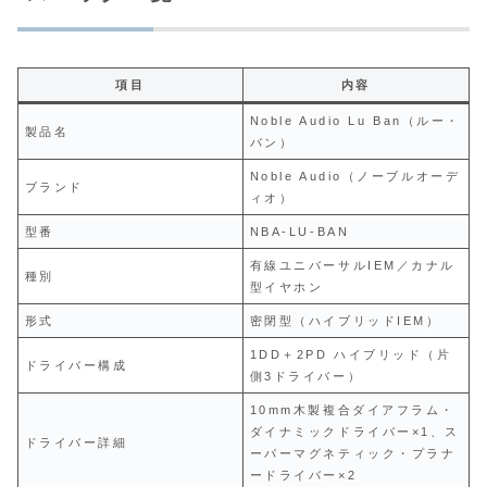
項目
内容
Noble Audio Lu Ban（ルー・
製品名
バン）
Noble Audio（ノーブルオーデ
ブランド
ィオ）
型番
NBA-LU-BAN
有線ユニバーサルIEM／カナル
種別
型イヤホン
形式
密閉型（ハイブリッドIEM）
1DD＋2PD ハイブリッド（片
ドライバー構成
側3ドライバー）
10mm木製複合ダイアフラム・
ダイナミックドライバー×1、ス
ドライバー詳細
ーパーマグネティック・プラナ
ードライバー×2