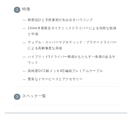
特徴
精密設計と天然素材が生み出すハウジング
10mm木製複合ダイナミックドライバーによる自然な低域
と中域
デュアル・スーパーマグネティック・プラナードライバー
による高解像度な高域
ハイブリッド3ドライバー構成がもたらす一体感のあるサ
ウンド
高純度OCC銀メッキ4芯編組プレミアムケーブル
豊富なイヤーピースとアクセサリー
スペック一覧