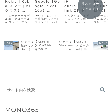
Rokid【Roki
iFi
Noise【
Google【Go
横スクロー
d スマートAI
audio【GO
er Buds
ogle Pixel
ルできます
グラス】
link 2】iFi
MAX】
10a】
Micro LED
audio史上最
「Sound
Google
フューチャーモデ
エミライは、イギ
カルチュア
Googleは、コス
グリーンディ
ルは、グローバル
小・最軽量ク
リスに本拠を構え
Bose」
ビニエンス
Tensor G4と
パ重視のスマート
AIウェアラブルブ
る「iFi audio」
ブは、オー
フォン「Google
スプレイと回
ラスのUSB
ニングに
6.3インチ
ランド
ブランドから、小
ブランド
Pixel A」シリー
折光導波路技
DAC内蔵ヘッ
豊かな低
Actua OLED
「Rokid（ロキッ
型のUSB DAC搭
「BOSE」
ズから、完全フラ
ド）」が展開する
載ヘッドホンアン
した、イン
ットで滑らかなデ
術による高輝
ドホンアンプ
透明感の
ディスプレイ
次世代AIグラス
プ「GO link 2」
ーディオ機
ザインにGoogle
度・高視認性
で、スマート
高音を両
を搭載し、AI
「Rokid スマート
を5月29日に発売
ンド「Nois
Pixel ならではの
の表示、
フォンやPCの
し、強力
機能・カメラ
AIグラス
する。価格はオー
ら、ヘッド
シャオミ【Xiaomi
体験を凝縮した
シャオミ【Xiaomi
RV101」につい
プンプライスで、
「Master 
「Google Pixel
屋外カメラ CW100
Bluetoothスピーカ
Qualcomm
USB-C端子に
イズキャ
性能・耐久性
て、7月10日より
店頭予想価格は
MAX」およ
10a」を4月14日
Dual】1台の筐体に
ー Essential】手の
AR1 を採用し
接続するだけ
リング性
を強化したミ
日本国内で本格販
10,780円前後。
ホン「Mast
に発売する。価格
2つのレンズを搭載
ひらサイズのコンパ
売を開始した。価
製品概要「GO
Buds」を
は12...
た専用 SoC、
で、PCM
長時間バ
ドルレンジス
し、ほぼ180度をカ
クトボディに1.5イ
格は109,890円。
link...
舗の店頭と
1200万画素ハ
384kHzおよ
リーを備
マートフォン
バーする超広角ビュ
ンチフルレンジスピ
製品概要...
店...
ンズフリーカ
びネイティブ
ヘッドホ
ーとAIによる人物・
ーカーと大型パッシ
車両検知、フルカラ
ブラジエーターを組
メラ、Wi-Fi
DSD256対応
ーナイトビジョン、
み合わせたデュアル
6/Bluetooth
のハイレゾ再
IP66防塵・防水性
ドライバー構成を採
5.3 対応など
生と、3.5mm
能、Wi‑Fi 6対応を
用し、定格出力5W
を備えたスマ
ヘッドホン出
備えた屋外用ネット
とIP66防塵・防水性
ートグラス
力による高音
ワークカメラ
能、最大10時間再生
の1000mAhバッテ
質リスニング
リーを備えたポータ
環境をコンパ
ブルBluetoothスピ
クトに実現す
ーカー
るポータブル
MONO365
モデル