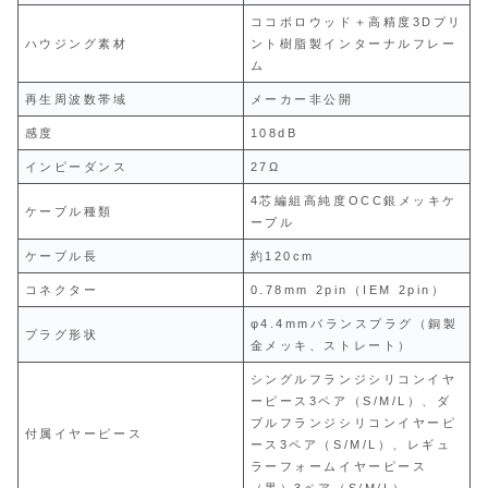
ココボロウッド＋高精度3Dプリ
ハウジング素材
ント樹脂製インターナルフレー
ム
再生周波数帯域
メーカー非公開
感度
108dB
インピーダンス
27Ω
4芯編組高純度OCC銀メッキケ
ケーブル種類
ーブル
ケーブル長
約120cm
コネクター
0.78mm 2pin（IEM 2pin）
φ4.4mmバランスプラグ（銅製
プラグ形状
金メッキ、ストレート）
シングルフランジシリコンイヤ
ーピース3ペア（S/M/L）、ダ
ブルフランジシリコンイヤーピ
付属イヤーピース
ース3ペア（S/M/L）、レギュ
ラーフォームイヤーピース
（黒）3ペア（S/M/L）