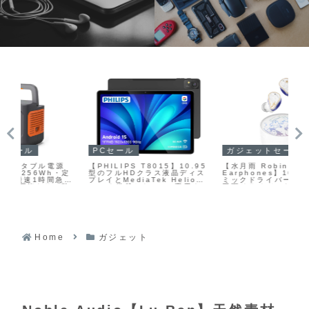
PCセール
ガジェットセール
ガ
源
【PHILIPS T8015】10.95
【水月雨 Robin’s
フ
・定
型のフルHDクラス液晶ディス
Earphones】10mmダイナ
【T
急速
プレイとMediaTek Helio
ミックドライバーと6mm環状
21
ン酸
G99を搭載したWi‑Fi専用タ
平面ドライバーを組み合わせ
う
S
ブレットで、6GBメモリと
たハイブリッド構成と、
ら
0W
128GBストレージ、
LDAC・LC3対応の
ラ
ス
8000mAhの大容量バッテリ
Bluetooth 5.4を備えた「崩
イ
n
ーを備えたミドルレンジモデ
壊：スターレイル」とのコラ
ロ
ルがAmazonにて30%OFFの
ボ完全ワイヤレスイヤホンが
れ
25,980円
Amazonにて20%OFFの
有
12,100円
Home
ガジェット