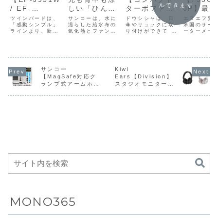
ルできます
しい「ひんや
JP】最大
/ EF-
ターボファン
りファン付き
まで対応
J952W】ジェ
ミニクリ】従
サンコーは、水に
エヌエフ貿
ツインバードは、
ドウシシャは、日
ベスト」】気
濡らした給水布の
圧倒的な
米国のサー
ットエンジン
「感動シンプル」
来モデルのサ
傘やリュックに取
気化熱とファンの
ーターメー
ラインより、新開
り付けができて お
化熱とファン
パワーに
技術を応用し
イズ感や静音
風を組み合わせ、
「Vornado
発の「エクセルフ
出かけシーンに便
送風を組み合
振り機能
たエクセルブ
性をそのまま
効率的に体を冷却
Air（ボル
ローガード」を採
利な小型扇風機
する暑さ対策ウェ
エアー）」
用したサーキュレ
「コンパクトター
わせることで
温に応じ
レード×エク
に、風速を約
ア「首元も背中も
40～45畳
ーション扇風機
ボファン ミニクリ
首元から背中
量を自動
セルフローガ
1.8倍に強化
涼しい「ひんやり
応する大型
「EF-J951W」
FSB-63B」を4月
まで効率的に
する自動
ードによ
したターボ仕
ファン付きベス
ュレーター
「EF-J952W」を
サンコー
Kiwi
10日より販売す
ト」
「753OSC
4月21日に発売す
る。価格は3,278
【MagSafe対応ク
Ears【Division】
冷却できる暑
ド、さら
り、“静音のま
様としてリニ
EACV26KBK」
を5月中旬
る。価格はいずれ
円。製品概要「コ
ランプ式アームホル
スタジオモニターや
さ対策ウェア
ロマ対応
ま風速約20％
ューアルした
を5月15日に発売
売した。価
もオープンプライ
ンパクトターボフ
ダー
DJプレイに最適な
した。直販価格は
29,700円
ス。製品概要ツイ
ァン ミニクリ
を一体化
向上”を実現し
小型扇風機
(MACH24CBK)】
40mm径ダイナミッ
9,980円。製品概
概要ボルネ
ンバード「EF-
FSB-63B」は...
大型多機
たサーキュレ
モニター上などの空
クドライバーを搭載
要サンコーは、気
ーキュレ...
J95...
ーキュレ
ーション扇風
間にスマホが設置で
した密閉型有線ヘッ
化熱...
きてスペースが有効
ドホン
ー
機シリーズ
活用できるクランプ
式スマホアームホル
ダー
MONO365