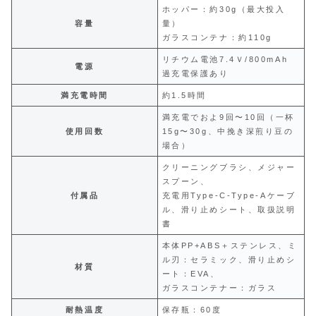
ホッパー：約30g（最大投入
容量
量）
ガラスコンテナ：約110g
リチウム電池7.4Ｖ/800mAh
電源
過充電保護あり
満充電時間
約1.5時間
満充電でおよ9回〜10回（一杯
使用回数
15g〜30g、中挽き深煎り豆の
場合）
クリーニングブラシ、メジャー
スプーン、
付属品
充電用Type-C-Type-Aケーブ
ル、滑り止めシート、取扱説明
書
本体PP+ABS＋ステンレス、ミ
ル刃：セラミック、滑り止めシ
材質
ート：EVA、
ガラスコンテナー：ガラス
耐熱温度
保存瓶：60度