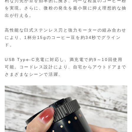
利な刃先が豆を効率的に挽き、均一な粒度のコーヒー粉
を実現。さらに、微粉の発生を最小限に抑え理想的な抽
出が行える。
高性能な臼式ステンレス刃と強力モーターの組み合わせ
により、1杯分15gのコーヒー豆を約34秒でグライン
ド。
USB Type-C充電に対応し、満充電で約9～10回使用
可能。コードレス設計により、自宅からアウトドアまで
さまざまなシーンで活躍。