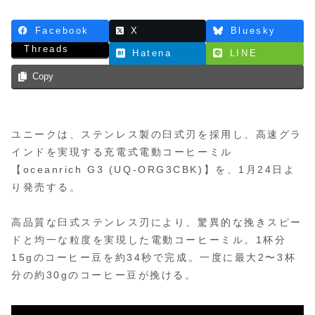
Facebook
X
Bluesky
Threads
Hatena
LINE
Copy
ユニークは、ステンレス製の臼式刃を採用し、高速グラ
インドを実現する充電式電動コーヒーミル
【oceanrich G3 (UQ-ORG3CBK)】を、1月24日よ
り発売する。
高品質な臼式ステンレス刃により、驚異的な挽きスピー
ドと均一な粒度を実現した電動コーヒーミル。1杯分
15gのコーヒー豆を約34秒で完成。一度に最大2〜3杯
分の約30gのコーヒー豆が挽ける。