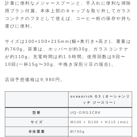
計量に便利なメジャースプーンと、手入れに便利な掃除
用ブラシ付属。本体上部のキャップを取り外してガラス
コンテナのフタとして使えば、コーヒー粉の保存や持ち
運びに便利。
サイズは100×100×215mm(幅×奥行き×高さ)、重量は
約760g。容量は、ホッパーが約30g、ガラスコンテナ
が約110g。充電時間は約1.5時間。使用回数は9回〜
10回(一杯15g〜30g、中挽き深煎り豆の場合)。
店頭予想価格は9,980円。
oceanrich G3（オーシャンリ
ッチ ジースリー）
型番
UQ-ORG3CBK
サイズ
W100 × D100 × H215 (mm)
本体重量
約760g