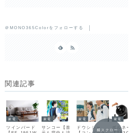
＠MONO365Colorをフォローする
関連記事
家電
家電
家電
家電
サンコー【首
ボルネー
ツインバード
ドウシシャ
横スクロー
元も背中も涼
【753OS
【EF-J951W
【コンパクト