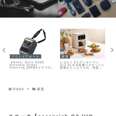
家電
P
アウトドアセール
レコルト【エアーオーブン
【L
【Anker Solix C300
カバ
4L】4Lの大容量バスケットに
24
Portable Power
的
食材をたっぷり入れ、高温の
ッシ
Station】288Whクラスのバ
優
熱風で包み込むように加熱す
Bl
ッテリー容量を備えたコンパ
ス
ることで、余分な油を使わず
応
クトなポータブル電源であり
外はカリッと中はジューシー
の
ながら、ACポートや高出力
に仕上げるエアーフライヤー
る、
USB-Cポートなど合計8ポー
I
トを搭載し、最大360Wの出
ン
力に対応するモデルが
23
Amazonにて20%OFFの
27,990円から
Home
家電