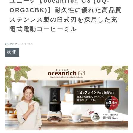
ユニーク【oceanrich G3 (UQ-
ORG3CBK)】耐久性に優れた高品質
ステンレス製の臼式刃を採用した充
電式電動コーヒーミル
2025.01.21
家電