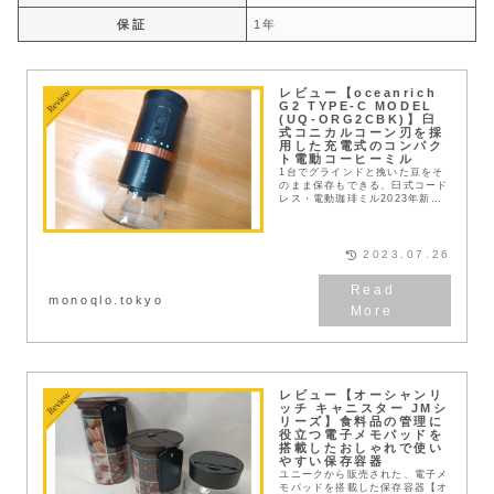
保証
1年
レビュー【oceanrich
G2 TYPE-C MODEL
(UQ-ORG2CBK)】臼
式コニカルコーン刃を採
用した充電式のコンパク
ト電動コーヒーミル
1台でグラインドと挽いた豆をそ
のまま保存もできる、臼式コード
レス・電動珈琲ミル2023年新モ
デル【oceanrich G2 TYPE-C
MODEL (UQ-ORG2CBK)】を
試用する機会を頂いた。...
2023.07.26
monoqlo.tokyo
レビュー【オーシャンリ
ッチ キャニスター JMシ
リーズ】食料品の管理に
役立つ電子メモパッドを
搭載したおしゃれで使い
やすい保存容器
ユニークから販売された、電子メ
モパッドを搭載した保存容器【オ