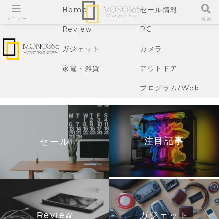
Home
セール情報
メニュー
検索
Review
PC
ガジェット
カメラ
家電・雑貨
アウトドア
プログラム/Web
注目記事
セール
Review
ガジェット