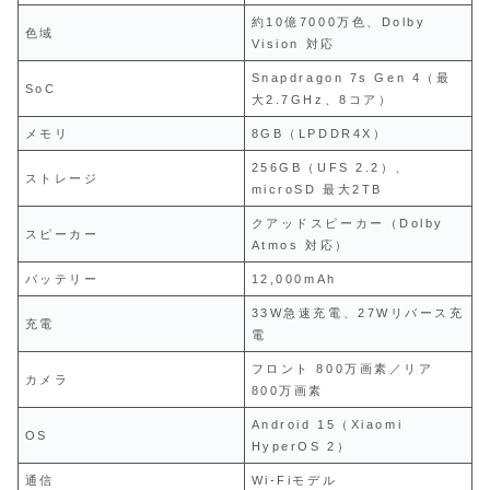
約10億7000万色、Dolby
色域
Vision 対応
Snapdragon 7s Gen 4（最
SoC
大2.7GHz、8コア）
メモリ
8GB（LPDDR4X）
256GB（UFS 2.2）、
ストレージ
microSD 最大2TB
クアッドスピーカー（Dolby
スピーカー
Atmos 対応）
バッテリー
12,000mAh
33W急速充電、27Wリバース充
充電
電
フロント 800万画素／リア
カメラ
800万画素
Android 15（Xiaomi
OS
HyperOS 2）
通信
Wi‑Fiモデル