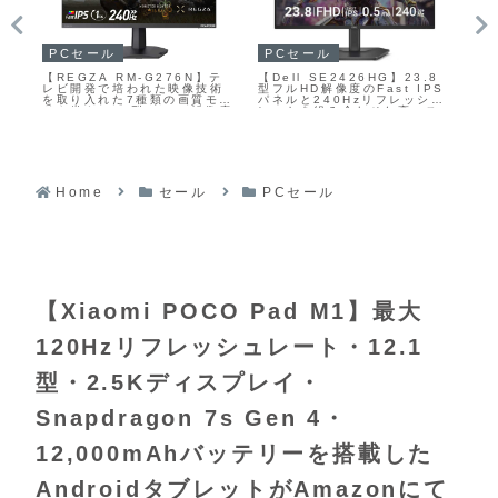
ガジェット
ガジェット
AIAIAI【TMA-2 Oklou
モトローラ【moto g37j】
23.8
Edition】【Tracks Oklou
PANTONE監修の4色展開と
 IPS
Edition】モジュール構造を
素材の質感までこだわったデ
レッシュ
持つBluetoothヘッドホンと
ザインを採用し、日常を心地
高コス
ミニマルなオンイヤー型ヘッ
よく彩るエントリーモデルの
が
ドホンの数量限定シリーズ
5Gスマートフォン
Fの
Home
セール
PCセール
【Xiaomi POCO Pad M1】最大
120Hzリフレッシュレート・12.1
型・2.5Kディスプレイ・
Snapdragon 7s Gen 4・
12,000mAhバッテリーを搭載した
AndroidタブレットがAmazonにて