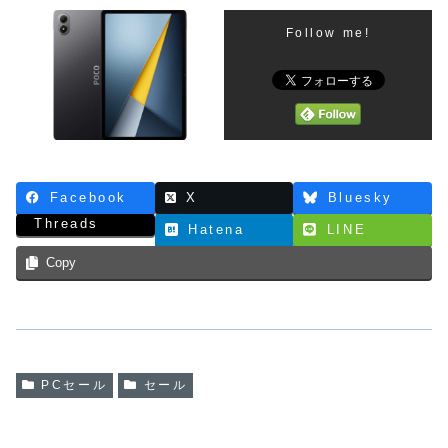
Follow me!
Facebook
X
Bluesky
Threads
Hatena
LINE
Copy
PCセール
セール