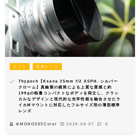
カメラ
交換レンズ
Thypoch【Ksana 35mm f/2 ASPH. シルバー
クローム】真鍮製の鏡筒による上質な質感と約
199gの軽量コンパクトなボディを両立し、クラシ
カルなデザインと現代的な光学性能を融合させたラ
イカMマウントに対応したフルサイズ用の薄型標準
レンズ
＠MONO365Color
2026-08-07
0