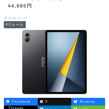
44,980円
2026.03.03
PCセール
Facebook
X
Bluesky
Threads