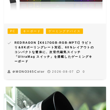
PC
キーボード
ゲーミングデバイス
REDRAGON【K617GGB-RGB-MPTI】ラピト
リ＆8Kポーリングレート対応、60％レイアウトの
コンパクトな筐体に、次世代磁気スイッチ
「UltraMag スイッチ」を搭載したゲーミングキ
ーボード
＠MONO365Color
2026-08-07
0