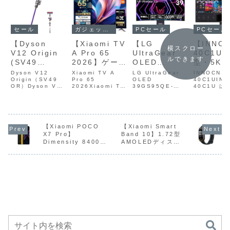
セール
ガジェットセール
PCセール
PCセール
【Dyson
【Xiaomi TV
【LG
【INNO
横スクロー
V12 Origin
A Pro 65
UltraGear
40C1U】
ルできます
(SV49
2026】ゲーム
OLED
型・5K2
OR)】軽量ボ
ブーストモー
39GS95QE-
21:9ウ
Dyson V12
Xiaomi TV A
LG UltraGear
INNOCN
ディとパワフ
Origin（SV49
ド搭載、量子
Pro 65
B】39型・
OLED
ワイド・I
40C1UIN
OR）Dyson V12
2026Xiaomi TV
39GS95QE-
40C1U は
ルな吸引力を
ドットパネル
UWQHD解像
パネル・
Origin（SV49
A Pro 65 2026
BLG UltraGear
型・
両立し、日常
を採用した
度の800R曲
100Hz・
OR） は、Dyson
は、量子ドット
OLED
5K2K（51
の軽量スティック
（QLED）パネル
39GS95QE‑B
160）・21
の掃除を快適
65型4Kチュ
面OLEDパネ
HDR40
クリーナー
を採用した 65
は、39型・
トラワイド
にするための
ーナーレスス
ルを採用し、
USB‑C 
「V12」シリーズ
型・4K チューナ
UWQHD（3440×
100Hz・
基本性能をし
マートテレビ
240Hzリフレ
給電・HD
の中でも、必要十
【Xiaomi POCO
ーレススマートテ
【Xiaomi Smart
1440）解像度の
HDR400・
分な機能を厳選し
レビです。
800R曲面OLED
ネル・USB‑
X7 Pro】
Band 10】1.72型
っかり備えて
がAmazonに
ッシュレー
2.1対応
た“ベーシック構
DCI‑P3 94％の
パネル を採用し、
65W給電・H
Dimensity 8400-
AMOLEDディスプ
いるスティッ
て11%OFFの
ト、
えた高解
成”のモデルです。
広色域、
240Hzリフレッシ
2.1対応を
Ultra 搭載・90W急
レイ、最大21日間の
軽量ボディとパ...
HDR10+、
ュレート、0....
高解像度ウ
ククリーナー
79,800円
0.03ms、
ウルトラ
速充電・6.67型
バッテリー、150種
Filmm...
ワイドモニタ
がAmazonに
DisplayHDR
ドモニタ
1.5K有機EL・IP68
類以上のスポーツモ
て29%OFFの
True Black
Amazo
防塵防水・
ード、睡眠管理機
6000mAhバッテリ
能、5ATM防水など
49,900円
400、
28%OF
ーを備えたスマート
を備えたスマートバ
DCI‑P3
99,990
フォンがAmazonに
ンドがAmazonにて
98.5％、さら
て14%OFFの
14%OFFの5,380円
にVESA
42,980円から
ClearMR
13000に対応