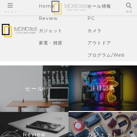
Home
セール情報
メニュー
検索
Review
PC
ガジェット
カメラ
家電・雑貨
アウトドア
プログラム/Web
注目記事
セール
Review
ガジェット