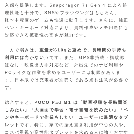
入感を提供します。Snapdragon 7s Gen 4 による処
理性能も十分で、SNSやブラウジングはもちろん、
軽〜中程度のゲームも快適に動作します。さらに、純正
ペン・キーボード対応により、資料作成やメモ用途にも
対応できる拡張性の高さが魅力です。
一方で弱みは、
重量が610gと重めで、長時間の手持ち
利用には向かない
点です。また、GPS非搭載・指紋認
証なし・映像出力非対応など、外出先でのナビ利用や
PCライクな作業を求めるユーザーには制限がありま
す。日本版では充電器が別売りである点も注意が必要で
す。
総合すると、
POCO Pad M1 は「動画視聴を長時間楽
しみたい」「大画面で学習・電子書籍を読みたい」「ペ
ンやキーボードで作業もしたい」ユーザーに最適なタブ
レット
です。特に、家での据え置き利用が中心の人や、
コスパ重視で高性能タブレットを求める人に強くおすす