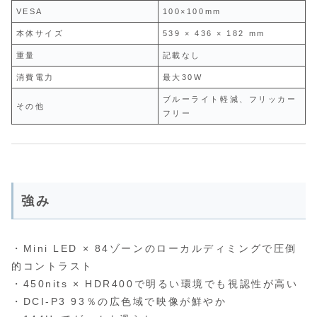
VESA
100×100mm
本体サイズ
539 × 436 × 182 mm
重量
記載なし
消費電力
最大30W
ブルーライト軽減、フリッカー
その他
フリー
強み
・Mini LED × 84ゾーンのローカルディミングで圧倒
的コントラスト
・450nits × HDR400で明るい環境でも視認性が高い
・DCI‑P3 93％の広色域で映像が鮮やか