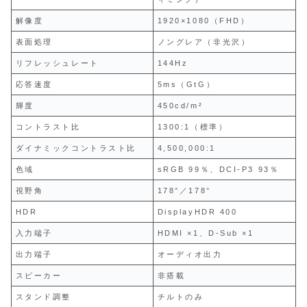
解像度
1920×1080（FHD）
表面処理
ノングレア（非光沢）
リフレッシュレート
144Hz
応答速度
5ms（GtG）
輝度
450cd/m²
コントラスト比
1300:1（標準）
ダイナミックコントラスト比
4,500,000:1
色域
sRGB 99％、DCI‑P3 93％
視野角
178°／178°
HDR
DisplayHDR 400
入力端子
HDMI ×1、D‑Sub ×1
出力端子
オーディオ出力
スピーカー
非搭載
スタンド調整
チルトのみ