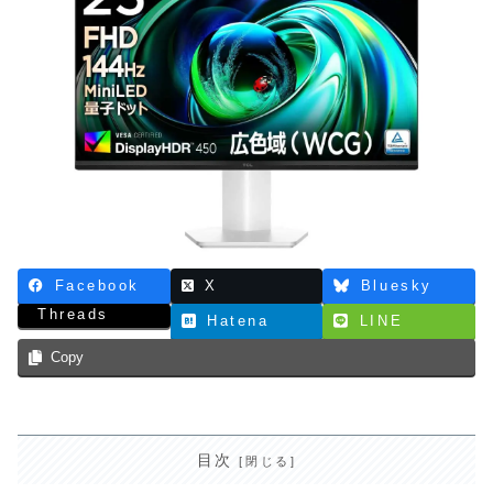
Facebook
X
Bluesky
Threads
Hatena
LINE
Copy
目次