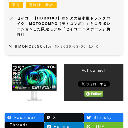
家電
腕時計・時計
セイコー【HDB010J】ホンダの超小型トランクバ
イク「MOTOCOMPO（モトコンポ）」とコラボレ
ーションした限定モデル「セイコー 5スポーツ」腕
時計
＠MONO365Color
2026-08-06
0
Follow me!
Facebook
X
Bluesky
Threads
Hatena
LINE