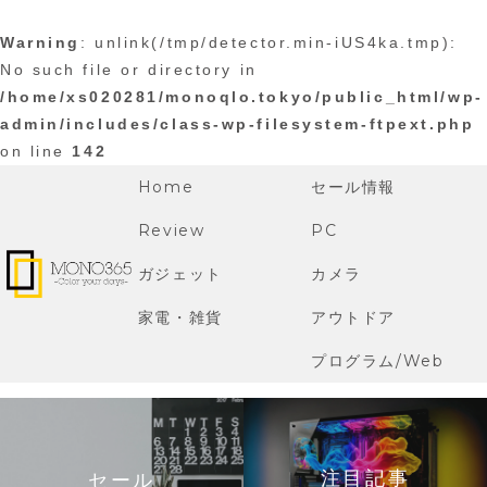
Warning
: unlink(/tmp/detector.min-iUS4ka.tmp):
No such file or directory in
/home/xs020281/monoqlo.tokyo/public_html/wp-
admin/includes/class-wp-filesystem-ftpext.php
on line
142
Home
セール情報
Review
PC
ガジェット
カメラ
家電・雑貨
アウトドア
プログラム/Web
注目記事
セール