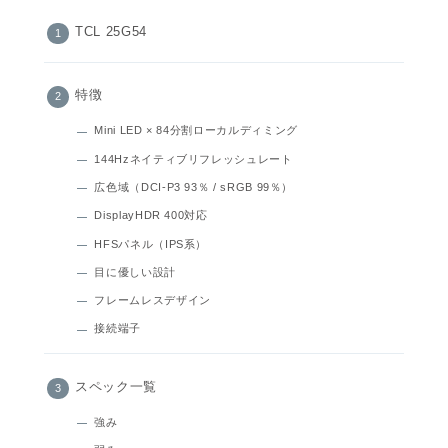
TCL 25G54
特徴
Mini LED × 84分割ローカルディミング
144Hzネイティブリフレッシュレート
広色域（DCI‑P3 93％ / sRGB 99％）
DisplayHDR 400対応
HFSパネル（IPS系）
目に優しい設計
フレームレスデザイン
接続端子
スペック一覧
強み