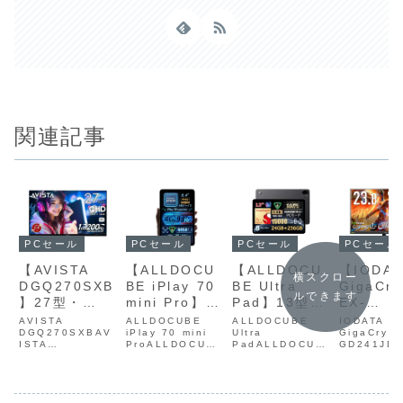
関連記事
PCセール
PCセール
PCセール
PCセール
【AVISTA
【ALLDOCU
【ALLDOCU
【IODAT
横スクロー
DGQ270SXB
BE iPlay 70
BE Ultra
GigaCry
ルできます
】27型・
mini Pro】
Pad】13型・
EX-
WQHD解像
8.4型・フル
144Hz・
GD241
AVISTA
ALLDOCUBE
ALLDOCUBE
IODATA
度・最大
DGQ270SXBAV
HD+・
iPlay 70 mini
2.8Kディスプ
Ultra
23.8型
GigaCryst
ISTA
ProALLDOCUB
PadALLDOCUB
GD241JDG
200Hzリフレ
90Hz・
レイ・
HD解像
DGQ270SXB
E iPlay 70 mini
E Ultra Pad
rysta EX-
ッシュレー
MediaTek
Snapdragon
ADSパ
は、27型・
Pro は、8.4型・
は、13型・
GD241JD
WQHD（2560×1
フル
144Hz・2.8Kデ
23.8型のフ
ト・1ms応答
MT8791・
7+ Gen 3・8
採用し、
440）解像度・最
HD+（1920×12
ィスプレイ・
解像度とAD
のFast IPSパ
8GB RAM＋
スピーカー・
180Hz
大200Hzリフレッ
00）・90Hz・
Snapdragon 7+
ルを採用し