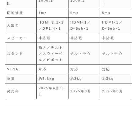
1000:1
1300:1
比
）
応答速度
1ms
5ms
5ms
HDMI 2.1×2
HDMI×1／
HDMI×1／
入出力
／DP1.4×1
D‑Sub×1
D‑Sub×1
スピーカー
非搭載
非搭載
非搭載
高さ／チルト
スタンド
／スウィーベ
チルト中心
チルト中心
ル／ピボット
VESA
対応
対応
対応
重量
約5.3kg
約3kg
約3kg
2025年4月15
発売年
2025年8月
2025年8月
日