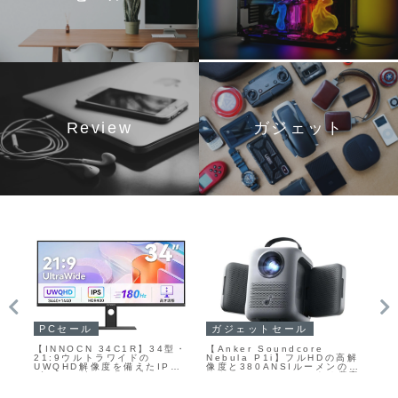
Review
ガジェット
PCセール
カ
ガジェットセール
ct
【INNOCN 34C1R】34型・
LA
【Anker Soundcore
5ド
21:9ウルトラワイドの
10
Nebula P1i】フルHDの高解
新
UWQHD解像度を備えたIPS
Fi
像度と380ANSIルーメンの明
応
ゲーミングモニターが
魚
るさ、Google TVによる豊富
Amazonにて13%OFFの
と
なコンテンツアクセスを一体
域
38,980円
で
化した「映像＋音」のバラン