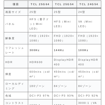
項目
TCL 25G64
TCL 25G54
TCL 24G54
画面サイズ
25型
25型
24型
HFS（量子ド
HFS（Mini
VA（Mini
パネル
ットMini
LED）
LED）
LED）
FHD（1920×
FHD（1920×
FHD（1920×
解像度
1080）
1080）
1080）
リフレッシュ
300Hz
144Hz
100Hz
レート
DisplayHDR
DisplayHDR
HDR
HDR600
400
400
600nits（cd/
450nits（cd/
450nits（cd/
輝度
m²）
m²）
m²）
ローカルディ
180ゾーン
84ゾーン
84ゾーン
ミング
色域
DCI‑P3 97%
DCI‑P3 93%
DCI‑P3 92%
コントラスト
3000:1（VA