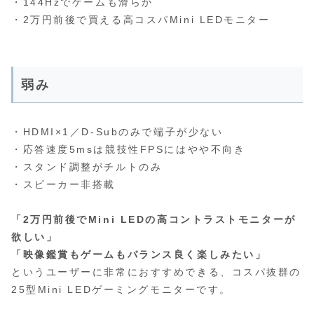
・144Hzでゲームも滑らか
・2万円前後で買える高コスパMini LEDモニター
弱み
・HDMI×1／D‑Subのみで端子が少ない
・応答速度5msは競技性FPSにはやや不向き
・スタンド調整がチルトのみ
・スピーカー非搭載
「2万円前後でMini LEDの高コントラストモニターが
欲しい」
「映像鑑賞もゲームもバランス良く楽しみたい」
というユーザーに非常におすすめできる、コスパ抜群の
25型Mini LEDゲーミングモニターです。