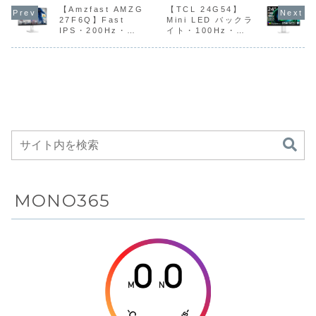
ネルを採用し
仮想8GB・
15,000mAh
フレッシ
シュレート・
【Amzfast AMZG
MediaTek
【TCL 24G54】
Gen 3・8スピー
180Hzの
1ms（MPRT）応
MT8791（6nm）
カー（DTS対
ッシュレー
27F6Q】Fast
Mini LED バックラ
た高コスパゲ
128/256GB
バッテリーを
ートと1
答の Fast IPS
・8GB RAM＋仮
応）・
1ms（GT
IPS・200Hz・
イト・100Hz・
ーミングモニ
UFS・4G
搭載した
高速応答
パネルを採用した
想8GB・1...
15,000mAhバッ
速応答に対
1ms・HDR400・
DisplayHDR
ゲーミングモニタ
テリーを搭載した
ゲーミングモ
ターが
LTE対応・
Androidタブ
応したゲ
130% sRGBを備え
400・450nitsを備
ーで、HDR1...
ハイパフォ...
Amazonに
6050mAhバ
レットのキー
ングモニ
た27型WQHDゲー
えた24型フルHDモ
16%OFFの
ッテリーを搭
ボード・タッ
がAmaz
ミングモニターが
ニターがAmazonに
Amazonにて
て22%OFFの
15,980円
載した高コス
チペン付属セ
て15%O
17%OFFの19,949
16,910円
パ小型タブレ
ットが
21,230
円
ットが
Amazonにて
Amazonにて
16%OFFの
20,302円
58,013円
MONO365