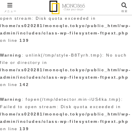
Warning
: fopen(/tmp/style-B8Tyrh.tmp): Failed to
メニュー
検索
open stream: Disk quota exceeded in
/home/xs020281/monoqlo.tokyo/public_html/wp-
admin/includes/class-wp-filesystem-ftpext.php
on line
139
Warning
: unlink(/tmp/style-B8Tyrh.tmp): No such
file or directory in
/home/xs020281/monoqlo.tokyo/public_html/wp-
admin/includes/class-wp-filesystem-ftpext.php
on line
142
Warning
: fopen(/tmp/detector.min-iUS4ka.tmp):
Failed to open stream: Disk quota exceeded in
/home/xs020281/monoqlo.tokyo/public_html/wp-
admin/includes/class-wp-filesystem-ftpext.php
on line
139