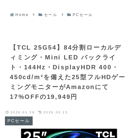
大
スに優れたフリップ式スピー
給電
イ
カーを搭載したホームプロジ
グ
さ
ェクターがAmazonにて
イ
20%OFFの39,990円
Home
セール
PCセール
【TCL 25G54】84分割ローカルデ
ィミング・Mini LED バックライ
ト・144Hz・DisplayHDR 400・
450cd/m²を備えた25型フルHDゲー
ミングモニターがAmazonにて
17%OFFの19,949円
2026.01.29
2026.03.13
PCセール