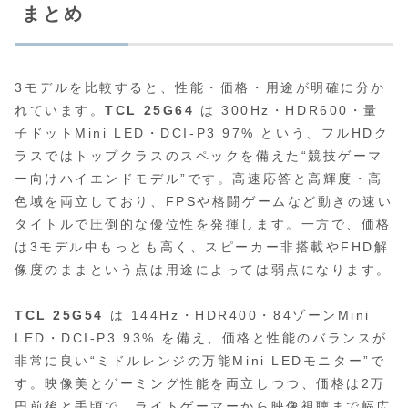
まとめ
3モデルを比較すると、性能・価格・用途が明確に分か
れています。
TCL 25G64
は 300Hz・HDR600・量
子ドットMini LED・DCI‑P3 97% という、フルHDク
ラスではトップクラスのスペックを備えた“競技ゲーマ
ー向けハイエンドモデル”です。高速応答と高輝度・高
色域を両立しており、FPSや格闘ゲームなど動きの速い
タイトルで圧倒的な優位性を発揮します。一方で、価格
は3モデル中もっとも高く、スピーカー非搭載やFHD解
像度のままという点は用途によっては弱点になります。
TCL 25G54
は 144Hz・HDR400・84ゾーンMini
LED・DCI‑P3 93% を備え、価格と性能のバランスが
非常に良い“ミドルレンジの万能Mini LEDモニター”で
す。映像美とゲーミング性能を両立しつつ、価格は2万
円前後と手頃で、ライトゲーマーから映像視聴まで幅広