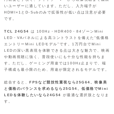
いユーザーに適しています。ただし、入力端子が
HDMI×1とD‑Subのみで拡張性が低い点は注意が必要
です。
TCL 24G54
は 100Hz・HDR400・84ゾーンMini
LED・VAパネルによる高コントラストを備えた“低価格
エントリーMini LEDモデル”です。1万円台でMini
LEDの深い黒表現を体験できる点は大きな魅力で、映画
や動画視聴に強く、普段使いにも十分な性能を持ちま
す。ただし、ゲーミング用途では100Hz止まりで、端
子構成も最小限のため、用途が限定されるモデルです。
総合すると、
FPSなど競技性重視なら25G64、映像美
と価格のバランスを求めるなら25G54、低価格でMini
LEDを体験したいなら24G54
が最適な選択肢となりま
す。