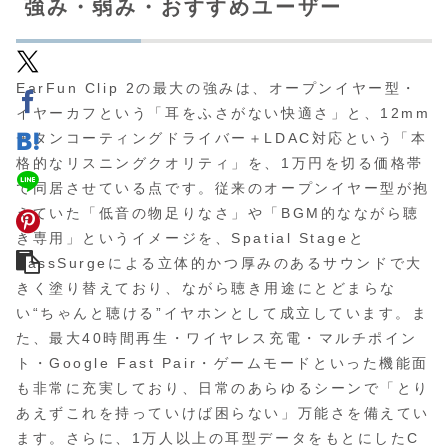
強み・弱み・おすすめユーザー
EarFun Clip 2の最大の強みは、オープンイヤー型・
イヤーカフという「耳をふさがない快適さ」と、12mm
チタンコーティングドライバー＋LDAC対応という「本
格的なリスニングクオリティ」を、1万円を切る価格帯
で同居させている点です。従来のオープンイヤー型が抱
えていた「低音の物足りなさ」や「BGM的なながら聴
き専用」というイメージを、Spatial Stageと
BassSurgeによる立体的かつ厚みのあるサウンドで大
きく塗り替えており、ながら聴き用途にとどまらな
い“ちゃんと聴ける”イヤホンとして成立しています。ま
た、最大40時間再生・ワイヤレス充電・マルチポイン
ト・Google Fast Pair・ゲームモードといった機能面
も非常に充実しており、日常のあらゆるシーンで「とり
あえずこれを持っていけば困らない」万能さを備えてい
ます。さらに、1万人以上の耳型データをもとにしたC