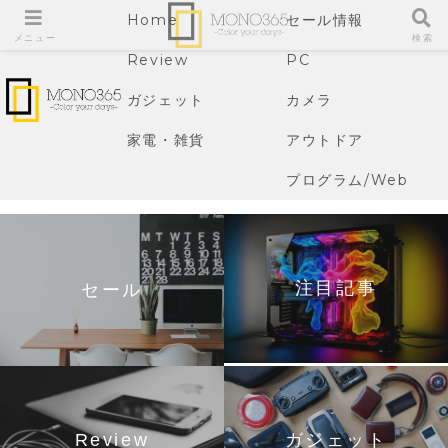
Home
セール情報
メニュー
検索
Review
PC
ガジェット
カメラ
家電・雑貨
アウトドア
プログラム/Web
注目記事
セール
Review
ガジェット