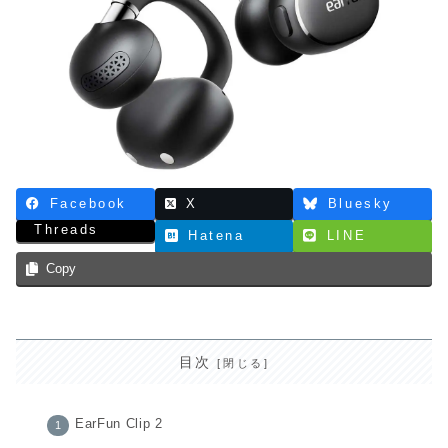
Facebook
X
Bluesky
Threads
Hatena
LINE
Copy
目次
EarFun Clip 2