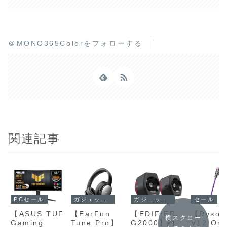
＠MONO365Colorをフォローする
関連記事
ガジェットセール
ガジェットセール
PCセール
セール
【EarFun
【EDIFIER
【ASUS TUF
【Dyson
横スクロー
Tune Pro】
G2000】約
Gaming
V12 Ori
ルできます
40mm＋
2.75インチフ
VG34VQL3A
(SV49
10mmのデュ
ルレンジユニ
】34型・
OR)】
EarFun Tune
EDIFIER G2000
ASUS TUF
Dyson V1
アルダイナミ
ProEarFun
ットと合計
製品概要EDIFIER
UWQHD・
Gaming
ーによる
Origin (S
Tune Proは、
G2000 は、
VG34VQL3AAS
OR)Dyson
ックドライバ
16Wの定格出
180Hz・
可視化・
40mm＋10mmの
Edifier のゲーミ
US TUF Gaming
Origin (S