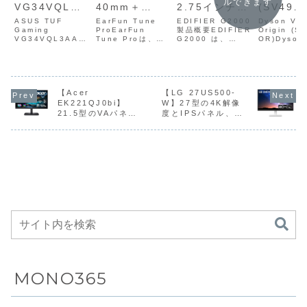
ーとハイブリ
力、
1ms・1500R
吸引調整
デュアルダイナミ
ングブランド
VG34VQL3A
OR) は、D
ックドライバーと
「HECATE」に属
は、34型・
V12シリー
ッド式アクテ
Bluetooth／
曲面VAパネ
絡み防止
ハイブリッド式ア
する2.0chアクテ
UWQHD（3440×
でも Amaz
ィブノイズキ
USBサウンド
ル・
ド・最長
クティブノイズキ
ィブスピーカー
1440）・
定のシンプ
ャンセリン
カード／AUX
DisplayHDR
運転 を
ャンセリング、最
で、約2.75インチ
180Hz・1ms・
【Acer
【LG 27US500-
ル として位
大120時間のロン
フルレンジユニッ
1500R曲面VAパ
られたコー
EK221QJ0bi】
W】27型の4K解像
グ、最大120
入力、3種類
400・
軽量ハイ
グバッテリー、ハ
トと合計
ネル・
スティック
21.5型のVAパネル
度とIPSパネル、
時間のロング
のサウンドモ
FreeSync
ドスティ
イレゾ対応の有線
16W（8W＋8W）
DisplayHDR
ナーです。V1
とフルHD解像度、
DCI-P3 90％の広
再生を備えたオー
の定格出力、
400・
バッテリー、
ード、12種類
Premium
クリーナ
最大120Hzリフレッ
色域、HDR10対応
バーイヤー...
Blue...
FreeSync...
ハイレゾ対応
のRGBライテ
Proを備えた
Amazo
シュレート、1msの
を備えた4Kスタンダ
の有線再生を
ィングを備え
ウルトラワイ
43%OF
応答速度、sRGB
ードモニターが
99％カバーを備えた
Amazonにて
備えたオーバ
たコンパクト
ドゲーミング
39,900
ゼロフレームデザイ
30%OFFの27,980
ーイヤー型ワ
なゲーミング
モニターが
ンのスタンダードモ
円
イヤレスヘッ
スピーカーが
Amazonにて
ニターがAmazonに
ドホンが
Amazonに
32%OFFの
て5%OFFの10,430
Amazonにて
29%OFFの
39,800円
円
22%OFFの
12,750円
6,985円
MONO365