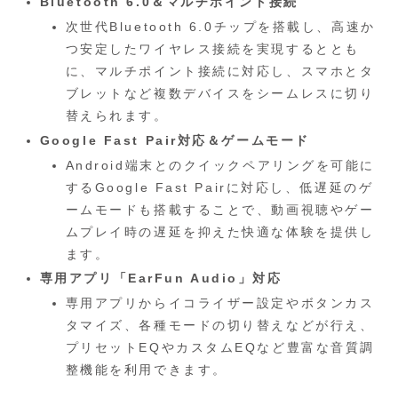
Bluetooth 6.0＆マルチポイント接続
次世代Bluetooth 6.0チップを搭載し、高速か
つ安定したワイヤレス接続を実現するととも
に、マルチポイント接続に対応し、スマホとタ
ブレットなど複数デバイスをシームレスに切り
替えられます。
Google Fast Pair対応＆ゲームモード
Android端末とのクイックペアリングを可能に
するGoogle Fast Pairに対応し、低遅延のゲ
ームモードも搭載することで、動画視聴やゲー
ムプレイ時の遅延を抑えた快適な体験を提供し
ます。
専用アプリ「EarFun Audio」対応
専用アプリからイコライザー設定やボタンカス
タマイズ、各種モードの切り替えなどが行え、
プリセットEQやカスタムEQなど豊富な音質調
整機能を利用できます。