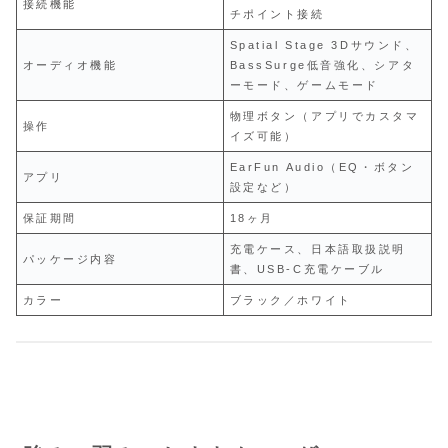
接続機能
チポイント接続
Spatial Stage 3Dサウンド、
オーディオ機能
BassSurge低音強化、シアタ
ーモード、ゲームモード
物理ボタン（アプリでカスタマ
操作
イズ可能）
EarFun Audio（EQ・ボタン
アプリ
設定など）
保証期間
18ヶ月
充電ケース、日本語取扱説明
パッケージ内容
書、USB-C充電ケーブル
カラー
ブラック／ホワイト