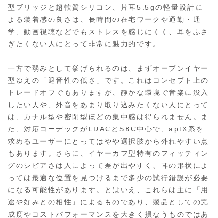
型ブリッジと超軟質シリコン、片耳5.5gの軽量設計に
よる装着感の良さは、長時間の在宅ワークや通勤・通
学、動画視聴などでもストレスを感じにくく、耳をふさ
ぎたくない人にとって非常に魅力的です。
一方で弱みとして挙げられるのは、まずオープンイヤー
型ゆえの「遮音性の低さ」です。これはコンセプト上の
トレードオフでもありますが、静かな環境で音楽に没入
したい人や、外音をあまり取り込みたくない人にとって
は、カナル型や密閉型ほどの集中感は得られません。ま
た、対応コーデックがLDACとSBC中心で、aptX系を
求めるユーザーにとってはやや選択肢から外れやすい点
もあります。さらに、イヤーカフ型特有のフィッティン
グのシビアさは人によって差が出やすく、耳の形状によ
っては最適な位置を見つけるまで多少の試行錯誤が必要
になる可能性があります。とはいえ、これらは主に「用
途や好みとの相性」によるものであり、製品としての完
成度やコストパフォーマンスを大きく損なうものではあ