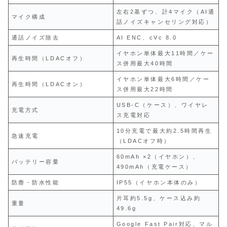
左右2基ずつ、計4マイク（AI通
マイク構成
話ノイズキャンセリング対応）
通話ノイズ除去
AI ENC、cVc 8.0
イヤホン単体最大11時間／ケー
再生時間（LDACオフ）
ス併用最大40時間
イヤホン単体最大6時間／ケー
再生時間（LDACオン）
ス併用最大22時間
USB-C（ケース）、ワイヤレ
充電方式
ス充電対応
10分充電で最大約2.5時間再生
急速充電
（LDACオフ時）
60mAh ×2（イヤホン）、
バッテリー容量
490mAh（充電ケース）
防塵・防水性能
IP55（イヤホン本体のみ）
片耳約5.5g、ケース込み約
重量
49.6g
Google Fast Pair対応、マル