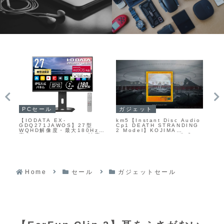
ガジェットセール
P
ガジェットセール
io
【HyperX Cloud Earbuds
サ
【Anker Power Bank
NG
III】特許取得済みの
M
(25000mAh, Built-In &
Intra‑Conchaイヤーチップ
ー
巻取り式USB-Cケーブル)】
コ
と軽量な筐体により長時間で
に
25000mAhの超大容量バッテ
ま
も快適な装着感を実現し、
れ
リーと、2本の内蔵USB-Cケ
CD
HyperXチューニングの
ーブル、さらにUSB-Cポート
14.3mmダイナミックドライ
とUSB-Aポートを備えたモバ
バーが、ゲーム内の足音や効
イルバッテリーがAmazonに
果音を含むバランスの良いサ
て30%OFFの10,490円
ウンドを提供する3.5mm接続
の有線ゲーミングイヤホンが
Home
セール
ガジェットセール
Amazonにて10%OFFの
4,932円