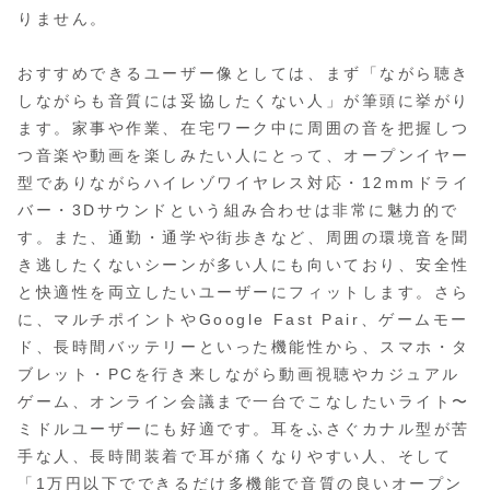
りません。
おすすめできるユーザー像としては、まず「ながら聴き
しながらも音質には妥協したくない人」が筆頭に挙がり
ます。家事や作業、在宅ワーク中に周囲の音を把握しつ
つ音楽や動画を楽しみたい人にとって、オープンイヤー
型でありながらハイレゾワイヤレス対応・12mmドライ
バー・3Dサウンドという組み合わせは非常に魅力的で
す。また、通勤・通学や街歩きなど、周囲の環境音を聞
き逃したくないシーンが多い人にも向いており、安全性
と快適性を両立したいユーザーにフィットします。さら
に、マルチポイントやGoogle Fast Pair、ゲームモー
ド、長時間バッテリーといった機能性から、スマホ・タ
ブレット・PCを行き来しながら動画視聴やカジュアル
ゲーム、オンライン会議まで一台でこなしたいライト〜
ミドルユーザーにも好適です。耳をふさぐカナル型が苦
手な人、長時間装着で耳が痛くなりやすい人、そして
「1万円以下でできるだけ多機能で音質の良いオープン