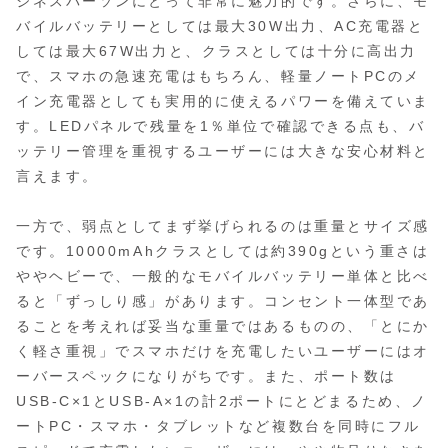
ジネスパーソンにとって非常に魅力的です。さらに、モ
バイルバッテリーとしては最大30W出力、AC充電器と
しては最大67W出力と、クラスとしては十分に高出力
で、スマホの急速充電はもちろん、軽量ノートPCのメ
イン充電器としても実用的に使えるパワーを備えていま
す。LEDパネルで残量を1％単位で確認できる点も、バ
ッテリー管理を重視するユーザーには大きな安心材料と
言えます。
一方で、弱点としてまず挙げられるのは重量とサイズ感
です。10000mAhクラスとしては約390gという重さは
ややヘビーで、一般的なモバイルバッテリー単体と比べ
ると「ずっしり感」があります。コンセント一体型であ
ることを考えれば妥当な重量ではあるものの、「とにか
く軽さ重視」でスマホだけを充電したいユーザーにはオ
ーバースペックになりがちです。また、ポート数は
USB-C×1とUSB-A×1の計2ポートにとどまるため、ノ
ートPC・スマホ・タブレットなど複数台を同時にフル