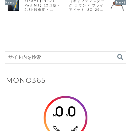
時に給電でき
ラ・
ニターが
給電対応
え、最大11台の機
Xiaomi【POCO
ドカメラ・
【キャプテンスタッ
440）・QD
HDR400
器を同時に給電で
5410mAhバッテ
MiniLED・
USB‑C給
Pad M1】12.1型・
グ ラウンド ファイ
る多機能電源
5410mAhバ
Amazonにて
リエイタ
きる多機能電源タ
リー・90W急速充
320Hz・1ms応答
高精細クリ
2.5K解像度・
アピット UG-29】
タップが
ッテリー・
11%OFFの
けモニタ
ップです。...
電・IP68防塵防水
を備えた競技向け
ー向けモニ
120Hzリフレッシュ
メッシュフード付き
を備えたフ...
ゲーミングモニタ
す。5K/60
Amazonにて
90W急速充
49,000円
Amazo
レートの大画面ディ
の安全な焚き火とバ
ーです。量子ドッ
2.5K...
23%OFFの
電・IP68防塵
28%OF
スプレイと、
ーベキューグリルの
ト...
2,290円
防水を備えた
64,177
Snapdragon 7s
両方を楽しめるポー
Gen 4、
タブルタイプのファ
スマートフォ
12000mAhバッテリ
イアピットが
ンがAmazon
ー、Dolby Atmos
Amazonにて
にて7%OFF
対応クアッドスピー
6%OFFの6,818円
の149,800円
カー、33W急速充
電・27Wリバース充
電、Xiaomi
HyperOS 2のスマ
ホ連携などを備えた
高コスパタブレット
がAmazonにて
MONO365
10%OFFの44,980
円