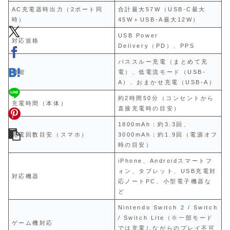
AC充電器時出力（2ポート同
合計最大57W（USB-C最大
時）
45W＋USB-A最大12W）
USB Power
対応規格
Delivery（PD）、PPS
パススルー充電（まとめて充
機能
電）、低電流モード（USB-
A）、おまかせ充電（USB-A）
約2時間50分（コンセントから
充電時間（本体）
直接充電時の目安）
1800mAh：約3.3回、
充電回数目安（スマホ）
3000mAh：約1.9回（電源オフ
時の目安）
iPhone、Androidスマートフ
ォン、タブレット、USB充電対
対応機器
応ノートPC、小型電子機器な
ど
Nintendo Switch 2 / Switch
/ Switch Lite（※一部モード
ゲーム機対応
では充電しながらのプレイ不可