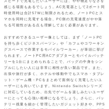
スピードで充電したいユーザーには、やや物足りなさを
感じる場面もあるでしょう。AC充電器として2ポート同
時使用時は合計57Wに制限されるため、ノートPCとス
マホを同時に充電する場合、PC側の充電速度がやや落
ちる可能性がある点も理解しておく必要があります。
おすすめできるユーザー像としては、まず「ノートPC
を持ち歩くビジネスパーソン」や「カフェやコワーキン
グスペースで作業するモバイルワーカー」が筆頭に挙げ
られます。ノートPC用ACアダプターとモバイルバッテ
リーを1台にまとめられることで、バッグの中身をシン
プルにしたい人には非常に相性が良い製品です。また、
出張や旅行が多く、ホテルや移動中でもスマホ・タブレ
ット・ゲーム機・PCをまとめて面倒なく充電したいユ
ーザーにも向いています。Nintendo Switchシリーズ
に対応しているため、出先でゲームを楽しみたいユーザ
ーにとっても心強い相棒になるでしょう。さらに、バッ
テリー残量を細かく管理したいガジェット好きや、PPS