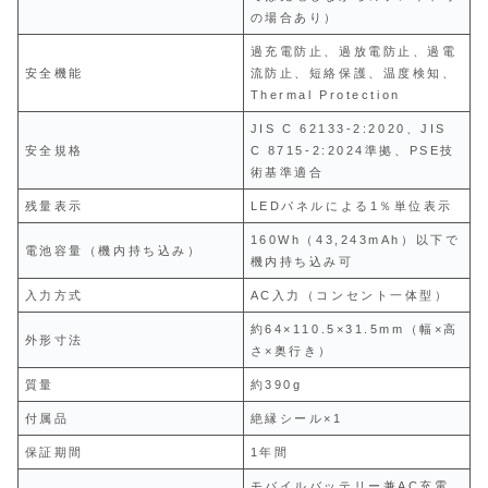
の場合あり）
過充電防止、過放電防止、過電
安全機能
流防止、短絡保護、温度検知、
Thermal Protection
JIS C 62133-2:2020、JIS
安全規格
C 8715-2:2024準拠、PSE技
術基準適合
残量表示
LEDパネルによる1％単位表示
160Wh（43,243mAh）以下で
電池容量（機内持ち込み）
機内持ち込み可
入力方式
AC入力（コンセント一体型）
約64×110.5×31.5mm（幅×高
外形寸法
さ×奥行き）
質量
約390g
付属品
絶縁シール×1
保証期間
1年間
モバイルバッテリー兼AC充電