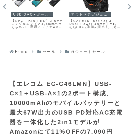
家電
ガ
PCセール
サンコー【クランプ式CPU吊
【D
【ASUS TUF Gaming
L-
り下げホルダー】デスク天板
A
VG27AQ5A】27型WQHD解
第三
に穴を開けることなくクラン
2,
像度のFast IPSパネルを採用
無
プで固定し、PC本体をデスク
を
し、最大210Hzの高リフレッ
ン
下に吊り下げて設置できる
ェク
シュレートと最小0.3msの高
ュラ
PYZONEブランドのPCホル
6%
速応答に対応したゲーミング
ィ
ダー
モニターがAmazonにて
Sス
10%OFFの25,980円
に
Home
セール
ガジェットセール
【エレコム EC-C46LMN】USB-
C×1＋USB-A×1の2ポート構成、
10000mAhのモバイルバッテリーと
最大67W出力のUSB PD対応AC充電
器を一体化した2in1モデルが
Amazonにて11%OFFの7,090円