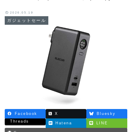
2026.05.19
ガジェットセール
Facebook
X
Bluesky
Threads
Hatena
LINE