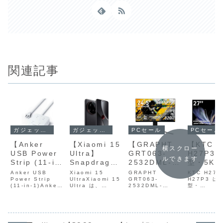
関連記事
ガジェットセール
ガジェットセール
PCセール
PCセール
【Anker
【Xiaomi 15
【GRAPHT
【KTC
横スクロー
USB Power
Ultra】
GRT063-
H27P3】
ルできます
Strip (11-in-
Snapdragon
2532DML-
型・5K・
1)】AC差込口
8 Elite・
BK】24.5型
パネル・
Anker USB
Xiaomi 15
GRAPHT
KTC H27P
8つ、
Power Strip
6.73型
UltraXiaomi 15
WQHD・QD
GRT063-
120Hz
H27P3 は
(11-in-1)Anker
Ultra は、
2532DML-
型・
USB‑C×2、
WQHD+
MiniLED・
アルモー
USB Power
Snapdragon 8
BKGRAPHT
5K（5120
USB‑A×2を
AMOLED・ラ
320Hz・1ms
応）・広
Strip (11‑in‑1)
Elite・6.73型
GRT063-
）・IPSパ
は、AC差込口8
WQHD+
2532DML-BK
最大120H
備え、最大12
イカ共同開発
応答を備えた
域・HDR
つ、USB‑C×1、
AMOLED・ライ
は、24.5型
アルモード
台の機器を同
クアッドカメ
ゲーミングモ
対応・US
USB‑A×2を備
カ共同開発クアッ
WQHD（2560×1
応）・広色