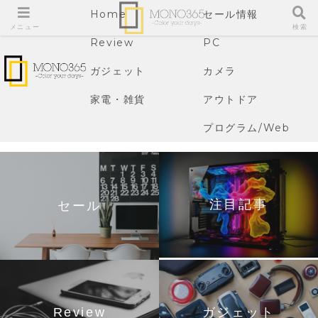
Home
セール情報
メニュー
検索
Review
PC
ガジェット
カメラ
家電・雑貨
アウトドア
プログラム/Web
注目記事
セール
Review
ガジェット