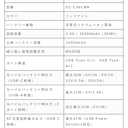
型番
EC-C46LMN
カラー
ミッドナイト
バッテリー種類
充電式リチウムイオン電池
定格容量
3.6V / 10000mAh（36Wh）
公称バッテリー容量
10000mAh
繰り返し使用回数目安
約500回
USB Type-C×1、USB Type-
ポート構成
A×1
モバイルバッテリー時出力
最大30W（5V/3A・9V/3A・
（USB-C単独）
12V/2.5A・15V/2A）
モバイルバッテリー時出力
最大12W（5V/2.4A）
（USB-A単独）
モバイルバッテリー時出力（2
合計最大15W（5V/3A）
ポート同時）
AC充電器時最大出力（USB-C
最大67W（USB Power
単独）
Delivery対応）