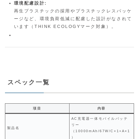
環境配慮設計:
再生プラスチックの採用やプラスチックレスパッケ
ージなど、環境負荷低減に配慮した設計がなされて
います（THINK ECOLOGYマーク対象）。
スペック一覧
項目
内容
AC充電器一体モバイルバッテ
リー
製品名
（10000mAh/67W/C×1+A×1
）