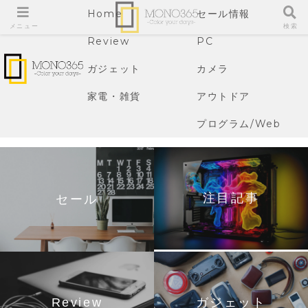
Home
セール情報
メニュー
検索
Review
PC
ガジェット
カメラ
家電・雑貨
アウトドア
プログラム/Web
注目記事
セール
Review
ガジェット