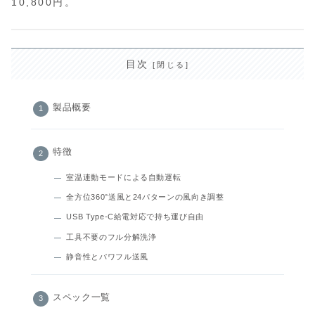
10,800円。
目次
製品概要
特徴
室温連動モードによる自動運転
全方位360°送風と24パターンの風向き調整
USB Type‑C給電対応で持ち運び自由
工具不要のフル分解洗浄
静音性とパワフル送風
スペック一覧