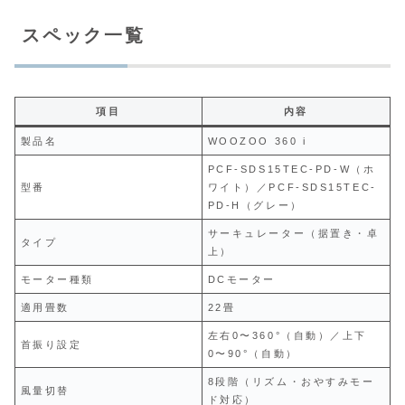
スペック一覧
項目
内容
製品名
WOOZOO 360 i
PCF-SDS15TEC-PD-W（ホ
型番
ワイト）／PCF-SDS15TEC-
PD-H（グレー）
サーキュレーター（据置き・卓
タイプ
上）
モーター種類
DCモーター
適用畳数
22畳
左右0〜360°（自動）／上下
首振り設定
0〜90°（自動）
8段階（リズム・おやすみモー
風量切替
ド対応）