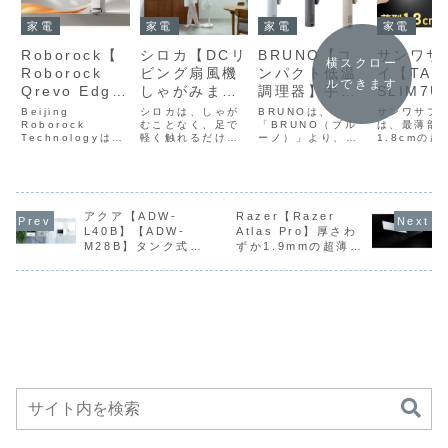
家電
家電
家電
家電
Roborock【
BRUNO【コ
サンワサ
シロカ【DCリ
横スクロー
Roborock
ンパクト低温
イ【TAP
ビング扇風機
ルできます
Qrevo Edge
調理器】手持
SLIM7U
しゃがみま
2】本体高さ
ちの鍋にセッ
15BK】
扇】大きなタ
Beijing
BRUNOは、
サンワサプ
シロカは、しゃが
7.98cmの超
Roborock
トして温度と
「BRUNO（ブル
技術を採
は、最薄部
ッチ式ボタン
むことなく、足で
Technologyは、
ーノ）」より、ほ
1.8cmの
軽く触れるだけで
薄型設計と
時間を指定す
た最薄部
と、静音性と
業界トップクラス
ったらかし調理で
筐体に、次
基本的な操作がで
25,000Paの
るだけで、火
18mm
風質を両立す
の7.98cmの超薄
感動のしっとり食
導体「GaN
きる扇風機「DCリ
型設計と
感に仕上げる低温
ガリウム）
ビング扇風機 しゃ
パワフルな吸
を使わず簡単
リムボデ
る「ふわビュ
25,000Paのパワ
調理器「コンパク
を搭載した
がみま扇 SF-
引力、進化し
に“ほったらか
に、AC
ーン技術」を
フルな吸引力を両
ト低温調理器」
100W出力
DB151」」を5月
た水拭きモッ
し調理”ができ
とUSB T
搭載し、やさ
立したロボット掃
に、新色として
電源タップ「
アクア【ADW-
15日に発売する。
Razer【Razer
除機「Roborock
「ブルーグレー」
SLIM7U-1
価格は12,980
L40B】【ADW-
Atlas Pro】厚さわ
プシステムと
る低温調理器
C×2、US
しい微風から
Qrevo Edge
と「チャコール」
を発売した
円。製品概要「DC
M28B】タンク式と
ずか1.9mmの超薄型
多機能ドック
に新色2カラ
A×1を搭
パワフルな強
2（ロボロック キ
の2色を追加し8月
は11,880
リビング扇風機 し
分岐水栓式の2WAY
強化ガラス構造と
ューレボ エッジ
下旬より順次発売
品概要サン
ゃがみま扇 SF-
を組み合わせ
ー
し、最大
風まで幅広く
給水方式に対応し、
2µmマイクロエッチ
ツ...
する。今回追加さ
ライ「TAP..
DB151」は...
ることで、家
の同時充
対応、シロカ
従来モデルの約半分
ング加工により、極
れたカラーは、爽
具下の狭い空
可能にす
独自の足タッ
の使用水量で高い洗
めて滑らかで高速な
や...
浄力と除菌性能を実
マウス操作と高精度
間から部屋の
源タップ
チ操作対応DC
現した卓上型食器洗
トラッキングを実現
四隅までを一
扇風機
い乾燥機
するゲーミングマウ
度にカバー
スパッド
し、日常の床
掃除をほぼハ
ンズフリーで
完結させる