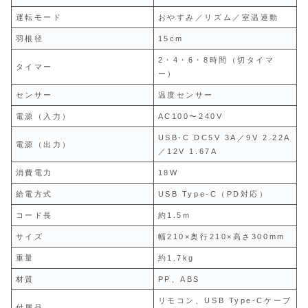
運転モード
おやすみ／リズム／室温連動
羽根径
15cm
2・4・6・8時間（切タイマ
タイマー
ー）
センサー
温度センサー
電源（入力）
AC100〜240V
USB‑C DC5V 3A／9V 2.22A
電源（出力）
／12V 1.67A
消費電力
18W
給電方式
USB Type‑C（PD対応）
コード長
約1.5m
サイズ
幅210×奥行210×高さ300mm
重量
約1.7kg
材質
PP、ABS
リモコン、USB Type‑Cケーブ
付属品