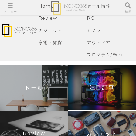
Home
セール情報
メニュー
検索
Review
PC
ガジェット
カメラ
家電・雑貨
アウトドア
プログラム/Web
注目記事
セール
Review
ガジェット