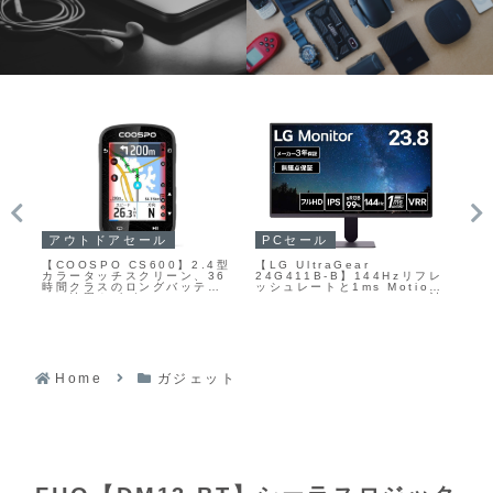
PCセール
ガジェットセール
ガ
【LG UltraGear AI
【HyperX Cloud Earbuds
モト
フレ
32GX870B-B】31.5型・
III】特許取得済みの
PA
on
4K解像度・第4世代タンデム
Intra‑Conchaイヤーチップ
素
に対
OLEDパネルを採用し、
と軽量な筐体により長時間で
ザ
像
4K/240HzとフルHD/480Hz
も快適な装着感を実現し、
よ
す
のデュアルモード、AIアップ
HyperXチューニングの
5
の
スケーリングやAIサウンドな
14.3mmダイナミックドライ
ミ
どのAI機能を備えた、ハイエ
バーが、ゲーム内の足音や効
て
ンド志向のゲーミングモニタ
果音を含むバランスの良いサ
ーがAmazonにて14%OFFの
ウンドを提供する3.5mm接続
179,800円
の有線ゲーミングイヤホンが
Home
ガジェット
Amazonにて10%OFFの
4,932円