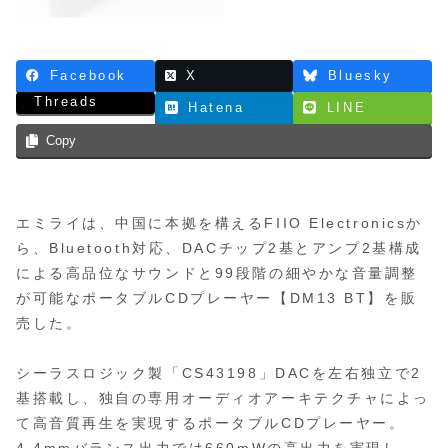
Facebook
X
Bluesky
Threads
Hatena
LINE
Copy
エミライは、中国に本拠を構えるFIIO Electronicsか
ら、Bluetooth対応、DACチップ2基とアンプ2基構成
による高品位なサウンドと99段階の細やかな音量調整
が可能なポータブルCDプレーヤー【DM13 BT】を販
売した。
シーラスロジック製「CS43198」DACを左右独立で2
基搭載し、独自の専用オーディオアーキテクチャによっ
て高音質再生を実現するポータブルCDプレーヤー。
4.4mmバランス出力では660mWの高出力を実現し、