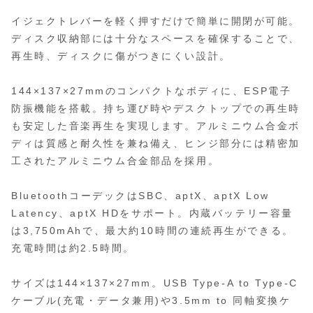
イジェクトレバーを軽く押すだけで簡単に開閉が可能。
ディスク収納部には十分なスペースを確保することで、
再生時、ディスクに傷がつきにくい設計。
144×137×27mmのコンパクトなボディに、ESP電子
防振機能を搭載。持ち運び時やデスクトップでの再生時
も安定した音楽再生を実現します。アルミニウム合金ボ
ディは質感と耐久性を兼ね備え、ヒンジ部分には精密加
工されたアルミニウム合金部品を採用。
BluetoothコーデックはSBC、aptX、aptX Low
Latency、aptX HDをサポート。内蔵バッテリー容量
は3,750mAhで、最大約10時間の連続再生ができる。
充電時間は約2.5時間。
サイズは144×137×27mm。USB Type-A to Type-C
ケーブル(充電・データ兼用)や3.5mm to 同軸変換ケ