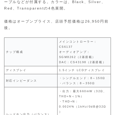
ーブルなどが付属する。カラーは、Black、Silver、
Red、Transparentの4色展開。
価格はオープンプライス、店頭予想価格は26,950円前
後。
メインコントローラー：
CS6137
チップ構成
オーディオアンプ：
SGM8262（2基搭載）
DAC：CS43198（2基搭載）
ディスプレイ
1.5インチ LCDディスプレイ
・シングルエンド：8～150Ω
対応インピーダンス
・バランス：8～350Ω
・出力：最大660mW（32Ω、
THD+N＜1%）
・THD+N：
0.0024%（1kHz/0dB@32Ω
）
ヘッドホン出力（バランス）