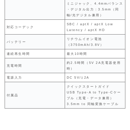
ミニジャック、4.4mmバランス
・デジタル出力：3.5mm（同
軸/光デジタル兼用）
SBC / aptX / aptX Low
対応コーデック
Latency / aptX HD
リチウムイオン電池
バッテリー
（3750mAh/3.8V）
連続再生時間
最大10時間
約2.5時間（5V 2A充電器使用
充電時間
時）
電源入力
DC 5V/≧2A
クイックスタートガイド
USB Type-A to Type-Cケー
付属品
ブル（充電・データ兼用）
3.5mm to 同軸変換ケーブル