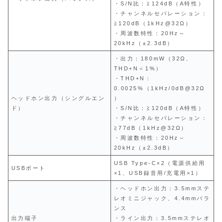
・S/N比：≧124dB（A特性）
・チャンネルセパレーション：
≧120dB（1kHz@32Ω）
・周波数特性：20Hz～
20kHz（±2.3dB）
・出力：180mW（32Ω、
THD+N＜1%）
・THD+N：
0.0025%（1kHz/0dB@32Ω
ヘッドホン出力（シングルエン
）
ド）
・S/N比：≧120dB（A特性）
・チャンネルセパレーション：
≧77dB（1kHz@32Ω）
・周波数特性：20Hz～
20kHz（±2.3dB）
USB Type-C×2（電源供給用
USBポート
×1、USB録音用/充電用×1）
・ヘッドホン出力：3.5mmステ
レオミニジャック、4.4mmバラ
ンス
出力端子
・ライン出力：3.5mmステレオ