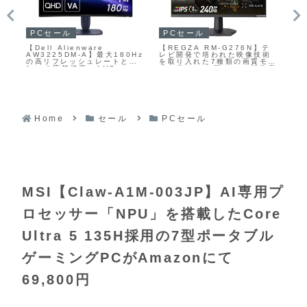
PCセール
ガ
PCセール
【REGZA RM-G276N】テ
【A
27
【Dell Alienware
レビ開発で培われた映像技術
Ba
HD
AW3225DM-A】最大180Hz
を取り入れた7種類の画質モー
Fu
Hz
の高リフレッシュレートと
ドを備え、27型WQHD解像度
96
の
1msの応答速度、AMD
と240Hzの高リフレッシュレ
を
ン
FreeSyncおよびVESA
ート、Fast IPSパネルを組み
兼U
AdaptiveSyncに対応し、
合わせたゲーミングモニター
に2
1500R湾曲VAパネルを採用
がAmazonにて35%OFFの
した31.5型WQHDゲーミング
33,000円
モニターがAmazonにて
22%OFFの34,980円
Home
セール
PCセール
MSI【Claw-A1M-003JP】AI専用プ
ロセッサー「NPU」を搭載したCore
Ultra 5 135H採用の7型ポータブル
ゲーミングPCがAmazonにて
69,800円