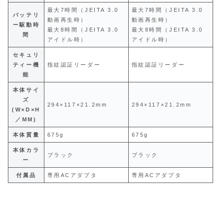
最大7時間（JEITA 3.0
最大7時間（JEITA 3.0
バッテリ
動画再生時）
動画再生時）
ー駆動時
最大8時間（JEITA 3.0
最大8時間（JEITA 3.0
間
アイドル時）
アイドル時）
セキュリ
ティー機
指紋認証リーダー
指紋認証リーダー
能
本体サイ
ズ
294×117×21.2mm
294×117×21.2mm
(W×D×H
／MM)
本体質量
675g
675g
本体カラ
ブラック
ブラック
ー
付属品
専用ACアダプタ
専用ACアダプタ