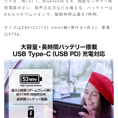
リーダ、Wi-Fi 7、Bluetooth 5.4、指紋センサー一体
型電源ボタン、音声入出力などを備える。バッテリーは
6セルリチウムイオンで、駆動時間は最大7時間。
サイズは294×117×21.2mm(幅×奥行き×高さ)、重量
は675g。