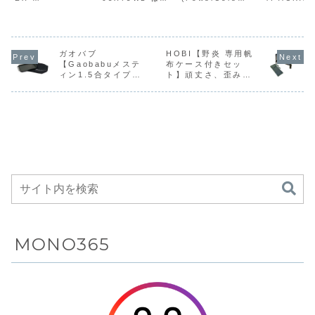
度・最大
/Dolby
力・USB PD
200W/
GDQ271JAWOS
ソニーのエントリ
24000) Anker
128Wh の
180Hzの高リ
Vision対応・
3.1対応・3ポ
400Wの
は、27型・
ー4K液晶シリーズ
737 Power
ッテリーなが
WQHD解像度・最
「X75WL」の65
Bank
格200W（
フレッシュレ
Google TV搭
ート搭載・
力を備え
大180Hzの高リフ
型モデルです。4K
(PowerCore
400W） の
ートに対応し
載・Dolby
24000mAhの
超軽量1.
レッシュレートに
液晶パネル・高画
24000) は、最大
力を備えた
たゲーミング
Atmos対応の
超大容量・ス
のミニポ
対応したゲーミン
ガオバブ
質プロセッサー
HOBI【野炎 専用帆
140W出力・USB
量1.8kgの
グモニターに、
X1・
PD 3.1対応・3ポ
ータブル電
【Gaobabuメステ
布ケース付きセッ
モニターに、
65型4K液晶
マートディス
ブル電源
webOS Hubを搭
HDR10/HLG/Dol
ート搭載・
す。高速充
ィン1.5合タイプ＋
ト】頑丈さ、歪み軽
webOS Hub
テレビが
プレイ搭載の
Amazo
載した「スマート
by Vision対応・
24000mAhの超
ーラー充電
マルチグリルプレー
減に特化した工夫を
モニター」的な位
Google TV搭
大...
UPS（10m
を搭載した
Amazonに
モバイルバッ
11%OF
トセット】スタッキ
施している焚き火台
置づけのモデルで
載・D...
アプリ...
「スマートモ
て%OFFの
テリーが
17,775
ングができるメステ
がAmazonにて
す...
ニター」的な
124,000円
Amazonにて
ィンとグリルプレー
5%OFFの16,998円
トのセットが
位置づけのモ
25%OFFの
Amazonにて
デルが
11,990円
5%OFFの5,158円
Amazonにて
10%OFFの
62,820円
MONO365