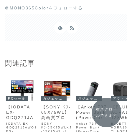
＠MONO365Colorをフォローする
関連記事
PCセール
ガジェットセール
ガジェットセール
アウトドアセール
【IODATA
【SONY KJ-
【Anker 737
【BLUET
横スクロー
EX-
65X75WL】
Power Bank
AORA1
ルできます
GDQ271JAW
高画質プロセ
(PowerCore
128Wh
OS】27型
ッサーX1・
24000)】最
バッテリ
IODATA EX-
SONY
Anker 737
BLUETTI
WQHD解像
GDQ271JAWOS
HDR10/HLG
KJ‑65X75WLKJ
大140W出
Power Bank
がら定格
AORA10B
EX-
‑65X75WL は、
(PowerCore
TI AORA1