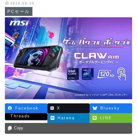
2024.08.30
PCセール
Facebook
X
Bluesky
Threads
Hatena
LINE
Copy