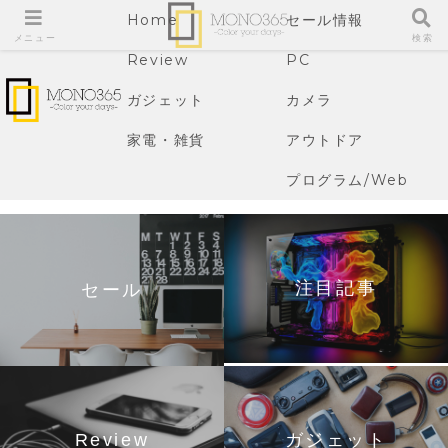
Home
セール情報
メニュー
検索
Review
PC
ガジェット
カメラ
家電・雑貨
アウトドア
プログラム/Web
注目記事
セール
Review
ガジェット