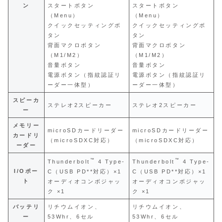
ン
スタートボタン
スタートボタン
（Menu）
（Menu）
クイックセッティングボ
クイックセッティングボ
タン
タン
背面マクロボタン
背面マクロボタン
（M1/M2）
（M1/M2）
音量ボタン
音量ボタン
電源ボタン（指紋認証リ
電源ボタン（指紋認証リ
ーダー一体型）
ーダー一体型）
スピーカ
ステレオ2スピーカー
ステレオ2スピーカー
ー
メモリー
microSDカードリーダー
microSDカードリーダー
カードリ
（microSDXC対応）
（microSDXC対応）
ーダー
™
™
Thunderbolt
4 Type-
Thunderbolt
4 Type-
I/Oポー
C（USB PD**対応）×1
C（USB PD**対応）×1
ト
オーディオコンボジャッ
オーディオコンボジャッ
ク ×1
ク ×1
バッテリ
リチウムイオン、
リチウムイオン、
ー
53Whr、6セル
53Whr、6セル