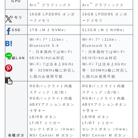
GPU
™
™
Arc
グラフィックス
Arc
グラフィックス
16GB LPDDR5 オンボ
16GB LPDDR5 オンボ
メモリ
ードメモリ
ードメモリ
SSD
1TB（M.2 NVMe）
512GB（M.2 NVMe）
Wi-Fi 7*（11be）、
Wi-Fi 7*（11be）、
Bluetooth 5.4
Bluetooth 5.4
*：日本国内ではWi-Fi
*：日本国内ではWi-Fi
無線LAN
6E/6/5/4のみ対応
6E/6/5/4のみ対応
Wi-Fi 7は法令上6GHz
Wi-Fi 7は法令上6GHz
帯・320MHz幅に対応し
帯・320MHz幅に対応し
た国のみ使用可能
た国のみ使用可能
RGBバックライト内蔵
RGBバックライト内蔵
スティック（左/右）
スティック（左/右）
RGBバックライト内蔵
RGBバックライト内蔵
ABXYアクションボタン
ABXYアクションボタン
十字キー
十字キー
LB/RB ボタン
LB/RB ボタン
LT/RT トリガー
LT/RT トリガー
セレクトボタン（View）
セレクトボタン（View）
各種ボタ
MSI Center M ボタン
MSI Center M ボタン