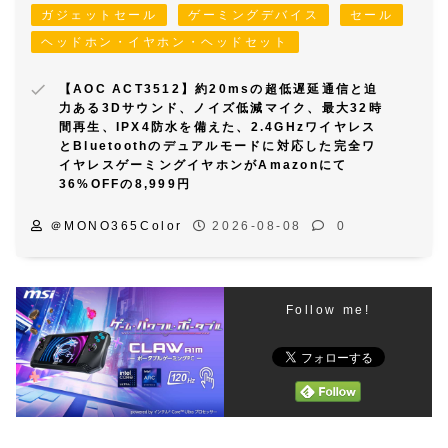
ガジェットセール
ゲーミングデバイス
セール
ヘッドホン・イヤホン・ヘッドセット
【AOC ACT3512】約20msの超低遅延通信と迫
力ある3Dサウンド、ノイズ低減マイク、最大32時
間再生、IPX4防水を備えた、2.4GHzワイヤレス
とBluetoothのデュアルモードに対応した完全ワ
イヤレスゲーミングイヤホンがAmazonにて
36%OFFの8,999円
＠MONO365Color
2026-08-08
0
Follow me!