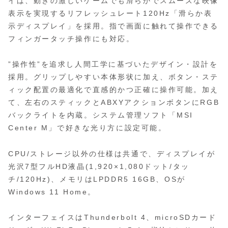
イは、動きの激しいゲームでも滑らかでスムーズな映像
表示を実現するリフレッシュレート120Hz「滑らか表
示ディスプレイ」を採用。指で画面に触れて操作できる
フィンガータッチ操作にも対応。
”操作性”を追求し人間工学に基づいたデザイン・設計を
採用。グリップしやすい本体形状に加え、ボタン・ステ
ィック配置の最適化で直感的かつ正確に操作可能。加え
て、左右のスティックとABXYアクションボタンにRGB
バックライトを内蔵。システム管理ソフト「MSI
Center M」で好きな光り方に設定可能。
CPU/ストレージ以外の仕様は共通で、ディスプレイが
光沢7型フルHD液晶(1,920×1,080ドット/タッ
チ/120Hz)、メモリはLPDDR5 16GB、OSが
Windows 11 Home。
インターフェイスはThunderbolt 4、microSDカード