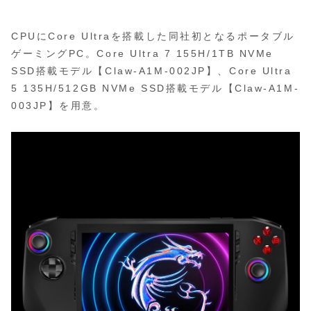
CPUにCore Ultraを搭載した同社初となるポータブル
ゲーミングPC。Core Ultra 7 155H/1TB NVMe
SSD搭載モデル【Claw-A1M-002JP】、Core Ultra
5 135H/512GB NVMe SSD搭載モデル【Claw-A1M-
003JP】を用意。