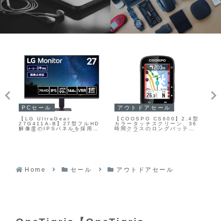
PCセール
カメラ
家
【TCL 27P3A】1196ゾー
LAOWA【LAOWA 4.5-
サ
4型
ンのローカルディミングに対
10mm F2.8 CF Zoom
り
36
応したQD-Mini LEDバック
Fisheye】4.5mm側では円周
に
リ
ライトを採用した27型WQHD
魚眼、10mm側では対角魚眼
プ
ゲーミングモニターが
という2種類の魚眼効果を1本
下
Amazonにて17%OFFの
で自在に切り替えられるのが
P
ら高
49,800円
大きな特徴のAPS-Cおよびマ
ダ
ピュ
イクロフォーサーズ用に設計
されたズーム式フィッシュア
イレンズ
Home
セール
アウトドアセール