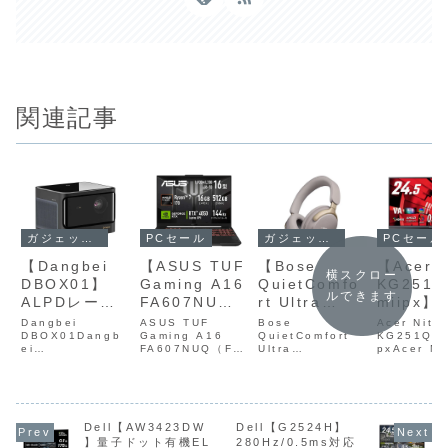
関連記事
ガジェットセール
PCセール
ガジェットセール
PCセール
【Dangbei
【ASUS TUF
【Bose
【Acer N
横スクロー
DBOX01】
Gaming A16
QuietComfo
KG251Q
ルできます
ALPDレーザ
FA607NUQ-
rt Ultra
miipx】2
ー光源と
R7R16512】
Headphones
型・VA
Dangbei
ASUS TUF
Bose
Acer Nitro
2,100ISOル
DBOX01Dangb
Ryzen 7 170
Gaming A16
LE】世界最高
QuietComfort
ル・フル
KG251QX3
ei
FA607NUQ（FA
Ultra
pxAcer Ni
ーメンの高輝
とGeForce
クラスのノイ
200Hz・
DBOX01（Dang
607NUQ-
Headphones
KG251QX3
度を備えたフ
RTX 4050を
ズキャンセリ
0.5ms・
bei Mars）は、
R7R16512）
LEBose
px は、24
ALPDレーザー光
ASUS TUF
QuietComfort
VAパネル・
ルHDホームプ
組み合わせ、
ング性能・空
HDR10
源と2,100ISOル
Gaming A16
Ultra
HD・200H
ロジェクター
144Hz対応
間オーディ
FreeSyn
ーメンの高輝度を
FA607NUQ（FA
Headphones
0.5ms（G
がAmazonに
16.0型
オ・最大24時
Premi
備えたフルHDホー
607NUQ-
Dell【AW3423DW
Dell【G2524H】
LE は、世界最高
値）・HDR
ムプロジェクター
R7R16512）は、
クラスのノイズキ
FreeSync
】量子ドット有機EL
280Hz/0.5ms対応
て6%OFFの
WUXGAディ
間再生・
を備えた