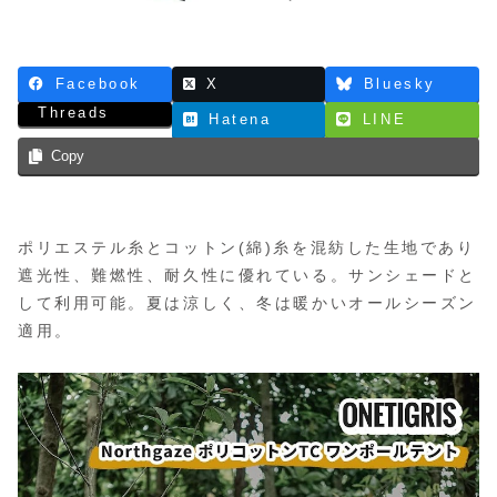
Facebook
X
Bluesky
Threads
Hatena
LINE
Copy
ポリエステル糸とコットン(綿)糸を混紡した生地であり
遮光性、難燃性、耐久性に優れている。サンシェードと
して利用可能。夏は涼しく、冬は暖かいオールシーズン
適用。