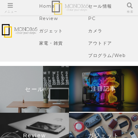
Home
セール情報
メニュー
検索
Review
PC
ガジェット
カメラ
家電・雑貨
アウトドア
プログラム/Web
注目記事
セール
Review
ガジェット