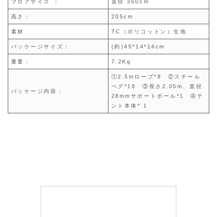
フロアサイズ ：
直径 360cm
高さ：
205cm
素材
TC（ポリコットン）生地
パッケージサイズ：
(約)45*14*14cm
重量：
7.2Kg
①2.5mロープ*8 ②スチール
ペグ*18 ③長さ2.05m、直径
パッケージ内容：
28mmサポートポール*1 ④テ
ント本体* 1