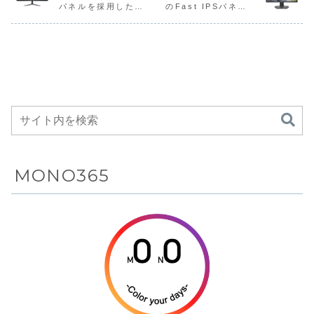
で、Netflix公式
AMD Ryzen 7
ャンセリング性
Premium
パネルを採用したゲ
のFast IPSパネル
79,990円
スプレイ搭載
Bluetooth
スパゲー
ライセンス対応の
170とGeForce
能・空間オーディ
備えた、...
ーミングモニターが
を採用した24.5型フ
ストリーミング機
...
オ（Bose
のゲーミング
5.3対応を備
グモニタ
Amazonにて
ルHDゲーミングモ
能とデュ...
Immersive...
ノートPCが
えたワイヤレ
Amazo
6%OFFの141,800
ニターがAmazonに
Amazonにて
スヘッドホン
12%OF
円
て13%OFFの
27,952円
8%OFFの
がAmazonに
14,980
219,800円
て25%OFFの
44,550円
MONO365