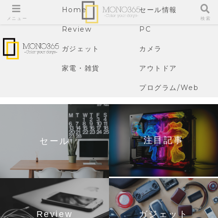
Home
セール情報
メニュー
検索
Review
PC
ガジェット
カメラ
家電・雑貨
アウトドア
プログラム/Web
注目記事
セール
Review
ガジェット