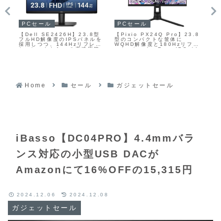
P
PCセール
PCセール
【A
【Dell SE2426H】23.8型
【Pixio PX24Q Pro】23.8
・
ED
フルHD解像度のIPSパネルを
型のコンパクトな筐体に
ム
型
採用しつつ、144Hzリフレッ
WQHD解像度と180Hzリフレ
ネ
シュレートと1msの高速応答
ッシュレート、Fast IPSパネ
Hz
ュ
に対応した、仕事とゲームの
ルを組み合わせたゲーミング
プ
ト
両方に使いやすいスタンダー
モニターがAmazonにて
な
ーが
ドモニターがAmazonにて
16%OFFの29,400円
エ
37
7%OFFの13,980円
タ
Fの
Home
セール
ガジェットセール
iBasso【DC04PRO】4.4mmバラ
ンス対応の小型USB DACが
Amazonにて16%OFFの15,315円
2024.12.06
2024.12.08
ガジェットセール