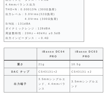
4.4mmバランス出力
THD+N：0.00013% (300Ω負荷)
出力レベル：3.0Vrms(32Ω負荷)
4.0Vrms (300Ω負荷)
S/N比：131dBA
ダイナミックレンジ：128dBA
周波数特性：20Hz～40kHz ±0.5dB
出力インピーダンス：＜0.4Ω
iBasso DC04
iBasso DC03
PRO
PRO
重さ
21g
10.5g
DAC チップ
CS43131×2
CS43131 x2
3.5mmシングルエ
3.5mmシングルエ
出力端子
ンド、4.4mmバラ
ンド
ンス