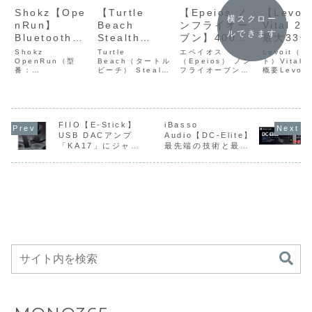
Shokz【Ope
【Turtle
【Epeios ノ
【Levoit
横スクロー
nRun】
Beach
ンフライオー
Vital 2
ルできます
Bluetooth
Stealth
ブン】400W
最大33
5.1・IP67防
Pivot】回転
の高速加熱、
応・四方
Shokz
Turtle
エペイオス
Levoit（
塵防水・急速
OpenRun（型
式ボタンモジ
Beach（タートル
4 種類の調理
（Epeios） ノン
気・3層H
ト）Vital 
番：
ビーチ） Stealth
フライオーブン
概要Levoit 
充電・最大8
ュール・ホー
モード、食洗
フィルタ
B0D9JFC7JC）
PivoTurtle
CP247A／
200S は、
時間再生など
ル効果スティ
機対応など、
最大風量7
Shokz
Beach Stealth
AO249AEpeios
畳対応・四
OpenRun は、耳
Pivo は、回転式
ノンフライオーブ
気・3層HE
対応の骨伝導
ック・
使いやすさと
分・ペッ
を塞がない 骨伝導
ボタンモジュー
ン AO247 は、
ィルター・
方式を採用し
2.4GHz低遅
衛生性を重視
ード搭載
方式 を採用したス
ル・ホール効果ス
14L の大容量・
量7m³/分
たスポーツ向
延ワイヤレ
した、調理中
プリ連携
ポーツ向けワイヤ
FIIO【E-Stick】
ティック・
iBasso
360°熱風循環・
モード搭載
レスイヤホンで
2.4GHz低遅延ワ
16種類のプリセッ
リ連携対応 
USB DACアンプ
Audio【DC-Elite】
けワイヤレス
ス・
の様子が見え
の高性能
す。ランニングや
イヤレス・
トメニューを備え
能空気清浄
「KA17」にジャス
最先端の技術と最新
イヤホンが
Bluetooth・
る耐熱ガラス
清浄機が
トレーニング中で
Bluetooth・有線
た多機能ノンフラ
す。Vital 
トフィットな形状で
鋭のパーツを採用
も周囲の音を自然
接続・コマンド
イオーブンです。
...
Amazonにて
有線接続・コ
ボウルを採用
Amazo
設計されたコンパク
し、筐体にはチタニ
に把握でき、安全
デ...
揚げ物・焼き物...
25%OFFの
マンドディス
のエアフライ
24%OF
トなモバイルバッテ
ウム合金を採用した
性と快適性を両立
13,455円、
プレイ搭載の
ヤーが
22,780
リー
フラッグシップポー
して...
タブルDAC/AMPが
さらに900円
スマートコン
Amazonにて
Amazonにて
OFFクーポン
トローラーが
15%OFFの
5%OFFの69,260円
配布中
Amazonにて
21,420円
46%OFFの
9,800円