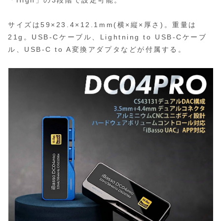
サイズは59×23.4×12.1mm(横×縦×厚さ)。重量は
21g。USB-Cケーブル、Lightning to USB-Cケーブ
ル、USB-C to A変換アダプタなどが付属する。