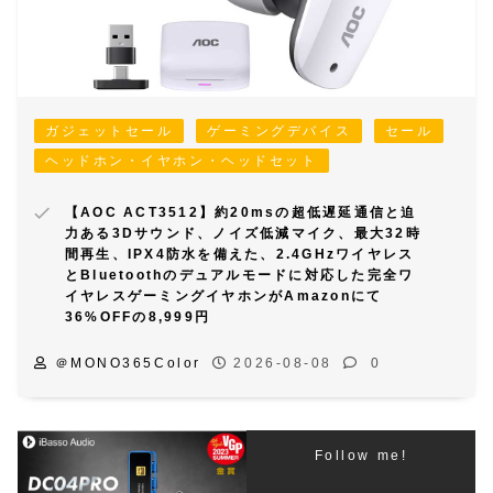
ガジェットセール
ゲーミングデバイス
セール
ヘッドホン・イヤホン・ヘッドセット
【AOC ACT3512】約20msの超低遅延通信と迫
力ある3Dサウンド、ノイズ低減マイク、最大32時
間再生、IPX4防水を備えた、2.4GHzワイヤレス
とBluetoothのデュアルモードに対応した完全ワ
イヤレスゲーミングイヤホンがAmazonにて
36%OFFの8,999円
＠MONO365Color
2026-08-08
0
Follow me!