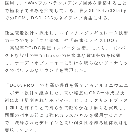
採用し、4Wayフルバランスアンプ回路を構築すること
で極限まで歪みを抑制している。最大384kHz/32bitま
でのPCM、DSD 256のネイティブ再生にする。
独立電源設計を採用し、スイッチングレギュレータ技術
の一つである「同期整流」や「高速低ノイズLDO」
「高能率DC/DC昇圧コンバータ技術」により、コンパ
クトな設計の中でiBassoの高水準な電源技術を踏襲
し、オーディオプレーヤーに引けを取らないダイナミッ
クでパワフルなサウンドを実現した。
「DC03PRO」でも高い評価を得ているアルミニウムユ
ニボディ設計を継承した。高い精度のCNC一体成型技
術により切削されたボディへ、セラミックサンドブラス
ト加工を施すことで滑らかで艶やかな手触りを実現し、
両面のパネル部には強化ガラスパネルを採用すること
で、洗練されたデザインと高い耐久性を誇る筐体設計を
実現している。