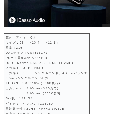
筐体：アルミニウム
サイズ：59mm×23.4mm×12.1mm
重量：21g
DACチップ：CS43131×2
PCM：最大32bit/384kHz
DSD：Native DSD 256（DSD 11.2MHz）
入力端子：USB Type-C
出力端子：3.5mmシングルエンド、4.4mmバランス
3.5mmシングルエンド出力
THD+N：0.00018% (300Ω負荷)
出力レベル：2.0Vrms(32Ω負荷)
2.0Vrms (300Ω負荷)
S/N比：127dBA
ダイナミックレンジ：126dBA
周波数特性：20Hz～40kHz ±0.5dB
出力インピーダンス：＜0.2Ω