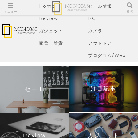
Home
セール情報
メニュー
検索
Review
PC
ガジェット
カメラ
家電・雑貨
アウトドア
プログラム/Web
注目記事
セール
Review
ガジェット