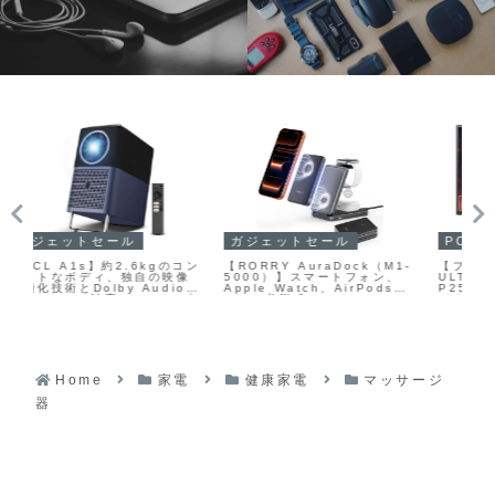
ガジェットセール
P
PCセール
【RORRY AuraDock（M1-
up
コン
【プリンストン
5000）】スマートフォン、
UN
像
ULTRAPLUS UP-
Apple Watch、AirPods、
D9
o、
P25W400】Fast IPS方式
そして着脱式モバイルバッテ
温
Dプ
パネルと最大400Hzの高リフ
リーを最大4台同時に充電でき
ス
て
レッシュレートを組み合わせ
る、ハイブリッド設計の充電
る
た24.5型フルHDゲーミング
スタンドがAmazonにて
画
モニターがAmazonにて
33%OFFの5,999円
カ
17%OFFの29,800円
軟
モ
Home
家電
健康家電
マッサージ
器