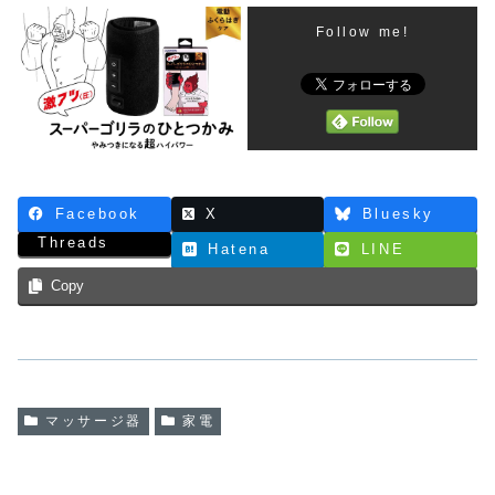
Follow me!
Facebook
X
Bluesky
Threads
Hatena
LINE
Copy
マッサージ器
家電