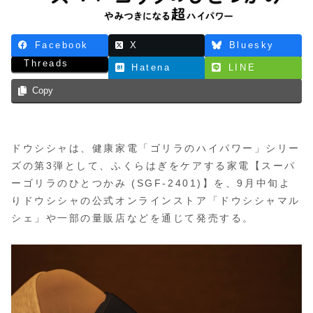
Facebook
X
Bluesky
Threads
Hatena
LINE
Copy
ドウシシャは、健康家電「ゴリラのハイパワー」シリー
ズの第3弾として、ふくらはぎをケアする家電【スーパ
ーゴリラのひとつかみ (SGF-2401)】を、9月中旬よ
りドウシシャの公式オンラインストア「ドウシシャマル
シェ」や一部の量販店などを通じて発売する。