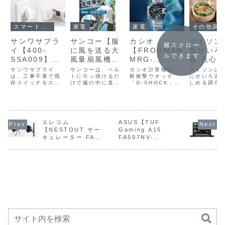
スマートホーム
家電
家電
その他調理家電
サンワサプラ
サンコー【服
カシオ
ライソン
横スクロー
イ【400-
に風を送る大
【FROGMAN
気せいろ
ルできます
SSA009】既
風量扇風機
MRG-
器 点心
存の壁スイッ
「腰ベルトフ
BF1000E】
21】付
サンワサプライ
サンコーは、ベル
カシオ計算機は、
ライソンは
チや家電のボ
は、工事不要で既
ァン パワ
トに引っ掛けるだ
チタン外装と
耐衝撃ウオッチ
21cmせ
にせいろ蒸
存スイッチをスマ
けで服の中に直接
「G-SHOCK」の
しめる調理
タンに貼り付
ー」】服の中
高硬度合金コ
に加え、
ート化できる指ロ
爆風を送り込み、
最上位シリーズ
「電気せい
けるだけでス
へ直接大風量
バリオン製フ
21cmま
ボット「400-
両手を自由に使え
「MR-G（エムア
器 点心爛漫
SSA009」を発売
るハンズフリー仕
ールジー）」の新
KDSC-00
マート化でき
を送り込み、
ァセットカッ
市販せい
した。直販価格は
様の大風量扇風機
製品として、極地
発売した。
る、工事不
首元から一気
トベゼル、ラ
使える受
6,800円。製品概
「服に風を送る大
の海で氷柱が形成
想価格はは8
要・電池式の
に熱気を押し
ボグロウンブ
を備え、
要サンワサプライ
エレコム
風量扇風機「腰ベ
ASUS【TUF
される自然現象
円前後。製
「400-
ルトファン パワ
「ブライニクル」
火を使わず
【NESTOUT サー
Gaming A15
指ロボット型
出すことで圧
ルーサファイ
ちの竹せ
SSA009」は、既
ー」
をモチーフにした
マーをセッ
キュレーター FAN-
FA507NV-
スマートスイ
倒的な涼しさ
ア、
をそのま
存の壁スイッチや
PFAF26CCL」を
本格ダイバーズウ
だけで本格
1 (FAN-NEST-
R7R4060TA】 Ry
家電のボタンに貼
発売した。直販価
オッチ
いろ蒸しが
ッチ
を実現する腰
Bluetooth搭
用できる
GF1)】季節を問わ
zen7
り付けるだけでス
格は4,980円。製
「FROGMAN（フ
る電気調理
装着型ファン
載電波ソーラ
せいろ蒸
ず快適なキャンプを
7735HS/GeForce
マート化でき...
品概要服の中へ
ロッグマン）
気せい...
ーや
サポート、USB給電
RTX 4060搭載の
直...
MRG-...
で駆動するミドルサ
15.6型ゲーミングノ
ISO200m潜
イズファン
ートPCがAmazon
水用防水など
にて11%OFFの
の先進機能を
159,800円
凝縮し、世界
限定800本で
仕上げた30周