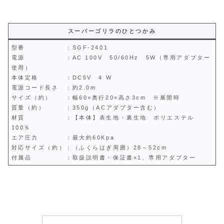
スーパーゴリラのひとつかみ
型番 ：SGF-2401
電源 ：AC 100V 50/60Hz 5W（専用アダプター
使用）
本体定格 ：DC5V 4 W
電源コード長さ ：約2.0m
サイズ（約） ：幅60×奥行20×高さ3cm ※展開時
質量（約） ：350g（ACアダプター含む）
材質 ：【本体】表生地・裏生地 ポリエステル
100％
エア圧力 ：最大約60Kpa
対応サイズ（約）：（ふくらはぎ周囲）28～52cm
付属品 ：取扱説明書・保証書×1、専用アダプター