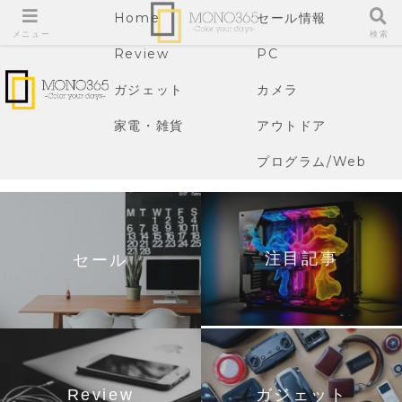
Home
セール情報
メニュー
検索
Review
PC
ガジェット
カメラ
家電・雑貨
アウトドア
プログラム/Web
注目記事
セール
Review
ガジェット