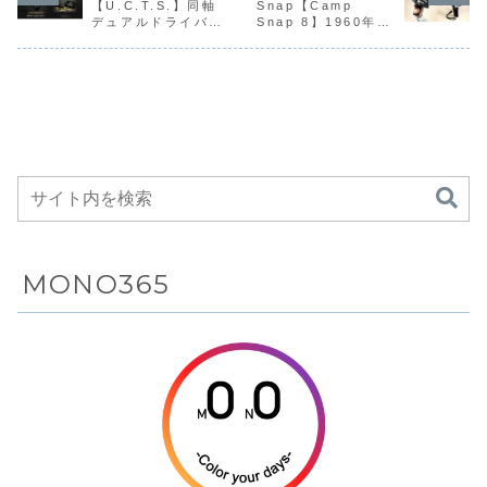
売した。ラインア
FASHAシリー
除機「Robo
15A221」を、シ
【U.C.T.S.】同軸
Snap【Camp
ード構造やタ
環境でも安心
プシステ
カ公式オンラ
ップは「GST-
ズ」を6月上旬に
Qrevo Ed
ロカ公式オンライ
デュアルドライバー
Snap 8】1960年代
フソーラー、
して使える、
多機能ド
インストア限
B1000BD-
発売する。カラー
2（ロボロッ
ンストア限定で5
構成や最新の
のSuper 8フィルム
1AJF」と「GST-
はアイボリーとピ
ューレボ エ
月16日に発売す
Bluetooth連
安全性と快適
を組み合
定モデルのサ
LHDC‑V伝送、AIノ
カメラに着想を得た
B1000BD-2...
ーコックブルー。
ツ...
る。価格は
携などを凝縮
性を両立した
ることで
ーキュレータ
イズキャンセリン
レトロデザインと、
価格はオープンプ
9,98...
し、ビジネス
2WAYハンデ
具下の狭
ー
グ、55ms低遅延ゲ
液晶画面をあえて排
ライ...
ームモードなどを搭
したスクリーンレス
からカジュア
ィファン
間から部
載したイヤーカフ型
構造により、“撮る
ル、アウトド
四隅まで
ワイヤレスイヤホン
瞬間に没入する体
アまで幅広い
度にカバ
験”を提供するデジ
シーンにフィ
し、日常
タルビデオカメラ
ットするG-
掃除をほ
SHOCK
ンズフリ
完結させ
Amazo
販売のロ
MONO365
ト掃除機