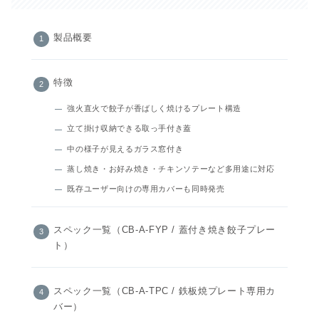
製品概要
特徴
強火直火で餃子が香ばしく焼けるプレート構造
立て掛け収納できる取っ手付き蓋
中の様子が見えるガラス窓付き
蒸し焼き・お好み焼き・チキンソテーなど多用途に対応
既存ユーザー向けの専用カバーも同時発売
スペック一覧（CB-A-FYP / 蓋付き焼き餃子プレー
ト）
スペック一覧（CB-A-TPC / 鉄板焼プレート専用カ
バー）