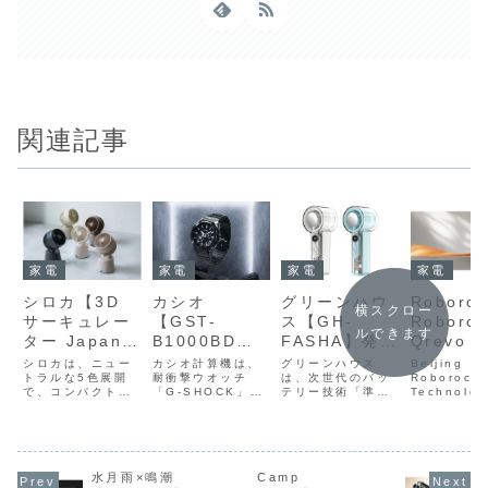
関連記事
家電
家電
家電
家電
カシオ
グリーンハウ
Roboro
シロカ【3D
横スクロー
【GST-
ス【GH-
Roboroc
サーキュレー
ルできます
B1000BD】
FASHA】発火
Qrevo E
ター Japandi
都市の光をイ
リスクを大幅
2】本体
SF-
カシオ計算機は、
グリーンハウス
Beijing
シロカは、ニュー
ンスピレーシ
耐衝撃ウオッチ
に低減する準
は、次世代のバッ
7.98c
Roborock
15A221】最
トラルな5色展開
「G-SHOCK」の
テリー技術「準固
Technolo
で、コンパクトな
ョン源とした
固体バッテリ
薄型設計
大約23畳対応
メタルウオッチ
体バッテリー」
業界トップ
がら最大約23畳の
ブラックIP仕
ーとペルチェ
25,000
の強力送風
「G-STEEL」シ
と、急速冷却を実
の7.98cm
広さに対応するパ
リーズから、ブラ
現する「ペルチェ
型設計と
ワフルな送風機能
上げのメタル
式冷却プレー
パワフル
と“Japandi”
ックIP仕上げを施
式冷却プレート」
25,000P
を備えた「3D サ
ボディに、カ
トを搭載し、
引力、進
デザインを両
した「GST-
を採用したハンデ
フルな吸引
ーキュレーター
ーボンコアガ
真夏の過酷な
た水拭き
立した、シロ
B1000BD」を発
ィファン「GH-
立したロボ
Japandi SF-
水月雨×鳴潮
Camp