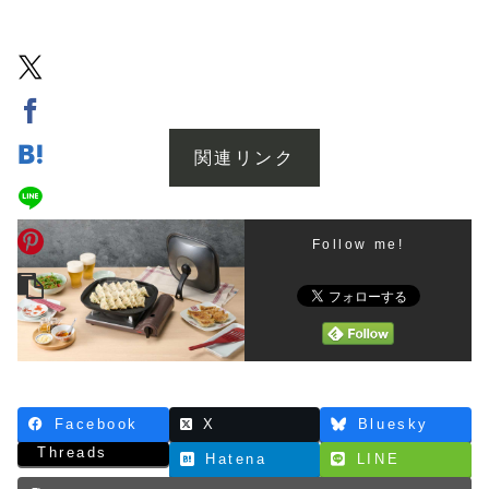
関連リンク
Follow me!
Facebook
X
Bluesky
Threads
Hatena
LINE