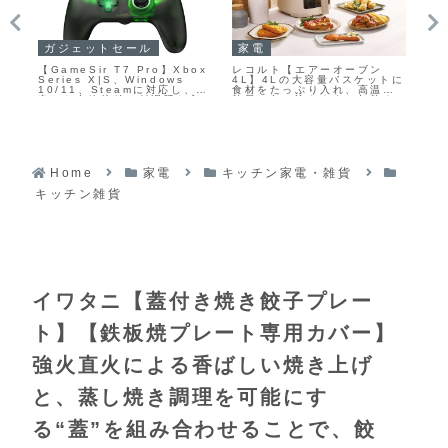
ガジェットセール
家電
カ
】
【GameSir T7 Pro】Xbox
レコルト【エアーオーブン
LA
Series X|S、Windows
4L】4Lの大容量バスケットに
10
リ
10/11、Steamに対応し、安
食材をたっぷり入れ、高温の
Fi
ム
定した有線接続と低遅延な入
熱風で包み込むように加熱す
魚
力、4つの振動モーターによる
ることで、余分な油を使わず
と
没入感の高いフィードバック
外はカリッと中はジューシー
で
を備えた有線ゲームパッドが
に仕上げるエアーフライヤー
大
Amazonにて16%OFFの
イ
6,399円
さ
イ
Home
家電
キッチン家電・雑貨
キッチン雑貨
イワタニ【蓋付き焼き餃子プレー
ト】【鉄板焼プレート専用カバー】
強火直火による香ばしい焼き上げ
と、蒸し焼き調理を可能にす
る“蓋”を組み合わせることで、餃