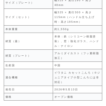
幅325 × 奥行290 × 高さ
サイズ（プレート）
48mm
幅325 × 奥行300 × 高さ
サイズ（セット）
115mm（ハンドル立ち上げ
時：高さ195mm）
本体重量
約1,550g
本体：鉄（シリコーン樹脂塗
材質（蓋）
装）、窓：強化ガラス、ハンド
ル：ナイロン
アルミダイカスト（フッ素樹脂
材質（プレート）
加工）
生産国
中国
イワタニ カセットこんろ（※ジ
適合機種
ュニアタイプ小型こんろには非
対応）
発売日
2026年5月13日
価格
オープン価格