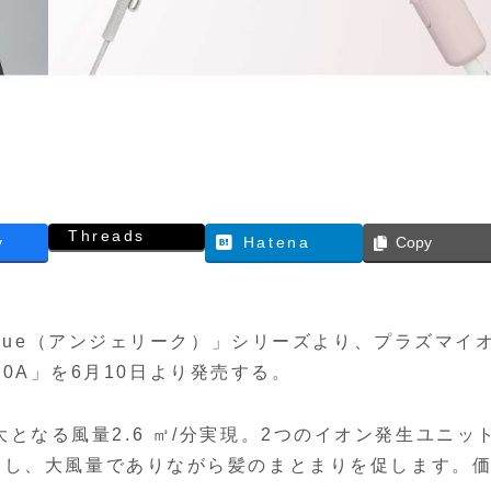
Threads
y
Hatena
Copy
ique（アンジェリーク）」シリーズより、プラズマイ
400A」を6月10日より発売する。
ズ最⼤となる⾵量2.6 ㎥/分実現。2つのイオン発⽣ユニッ
制し、⼤⾵量でありながら髪のまとまりを促します。