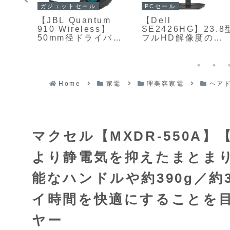
ガジェットセール
PCセール
アイ
【JBL Quantum
【Dell
カー
910 Wireless】
SE2426HG】23.8
式】
50mm径ドライバー
フルHD解像度の
を内
による迫力ある低音
Fast IPSパネルと
不要
とクリアな高音、サ
240Hzリフレッシュ
ムや
ラウンド機能、ノイ
レートを組み合わせ
フロ
ズキャンセリング、
た高コスパゲーミン
トを
長時間バッテリーを
グモニターが
Home
家電
理美容家電
ヘア
アイ
備えたマルチプラッ
Amazonにて
カー
トフォーム対ワイヤ
17%OFFの14,980
レスゲーミングヘッ
ドホンがAmazonに
て45%OFFの19,900
マクセル【MXDR-550A】
円
より静電気を抑えたまとま
能なハンドルや約390g／約
イ時間を快適にすることを
ヤー