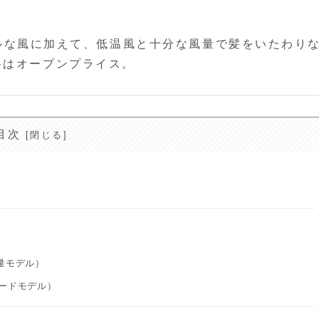
ワフルな⾵に加えて、低温⾵と⼗分な⾵量で髪をいたわり
格はオープンプライス。
目次
風量モデル）
ダードモデル）