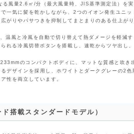
大となる風量2.6㎥/分（最大風量時、JIS基準測定法）を
量で一気に髪を乾かしながら、2つのイオン発生ユニッ
、広がりやパサつきを抑制してまとまりのある仕上が
加え、温風と冷風を自動で切り替えて熱ダメージを軽減す
えられる冷風切替ボタンを搭載し、速乾からツヤ出し
高さ233mmのコンパクトボディに、マットな質感と吹き
あるデザインを採用し、ホワイトとダークグレーの2色
リア性を両立しています。
Eモード搭載スタンダードモデル）