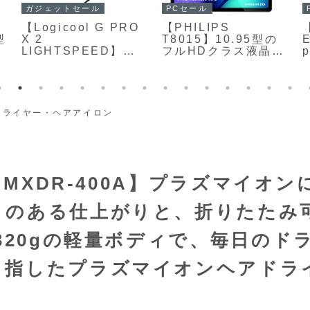
ガジェットセール
PCセール
【Logicool G PRO
【PHILIPS
【
X 2
T8015】10.95型の
型
LIGHTSPEED】
フルHDクラス液晶デ
50mmグラフェンド
ィスプレイと
ライバーによる高解
MediaTek Helio
像度なサウンド、低
G99を搭載したWi‑Fi
遅延な
専用タブレットで、
LIGHTSPEEDワイ
6GBメモリと128GB
ドライヤー・ヘアアイロン
ヤレス、
ストレージ、
Bluetooth・有線接
8000mAhの大容量バ
円
続にも対応した柔軟
ッテリーを備えたミ
なマルチプラットフ
ドルレンジモデルが
ォーム性が特徴のワ
Amazonにて
【MXDR-400A】プラズマイオン
イヤレスゲーミング
30%OFFの25,980円
ヘッドホンが
Amazonにて
りのある仕上がりと、折りたたみ
24%OFFの24,800円
320gの軽量ボディで、毎日のド
目指したプラズマイオンヘアドラ