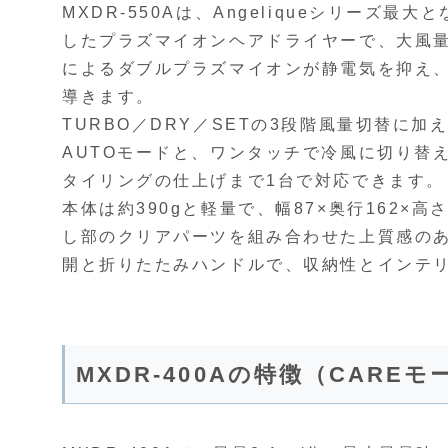
MXDR-550Aは、Angeliqueシリーズ最
したプラズマイオンヘアドライヤーで、大風
によるダブルプラズマイオンが静電気を抑え
導きます。
TURBO／DRY／SETの3段階風量切替に
AUTOモードと、ワンタッチで冷風に切り替
タイリングの仕上げまで1台で対応できます。
本体は約390gと軽量で、幅87×奥行162×
し部のクリアパーツを組み合わせた上質感の
開と折りたたみハンドルで、収納性とインテ
MXDR-400Aの特徴（CAR