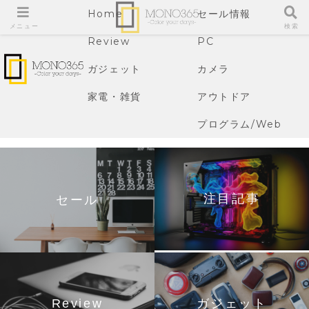
Home
セール情報
メニュー
検索
Review
PC
ガジェット
カメラ
家電・雑貨
アウトドア
プログラム/Web
注目記事
セール
Review
ガジェット