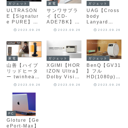
ガジェット
家電
ガジェット
ULTRASON
サンワサプラ
UAG【Cross
E【Signatur
イ【CD-
body
e PURE】独
ADE7BK】手
Lanyard
自技術DDF搭
のひらサイズ
Civilian】最
2023.09.26
2023.09.26
2023.09.26
載のS-Logic3
で充電式の電
大160cmまで
テクノロジー
動エアダスタ
長さ調整でき
採用のヘッド
ー
るスマホスト
ホン
ラップ
家電
ガジェット
ガジェット
山善【ハイブ
XGIMI【HOR
BenQ【GV31
リッドヒータ
IZON Ultra】
】フル
ー twinheat
Dolby Vision
HD(1080p)に
PLUS fan】
対応の4Kロン
向上し、
2023.09.26
2023.09.26
2023.09.26
背面にファン
グスローホー
Netflixに正式
を搭載し、よ
ムプロジェク
対応したモバ
り広範囲に暖
ター
イルプロジェ
かさを届ける
クター
ヒーター
PC
Gloture【Ge
ePort-Max】