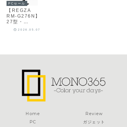
Snapdragon
5520mAhバ
ッテリー、
イフケータ
スマートフォ
5000万画素
PCセール
6s 4G Gen
ッテリー、
90W急速充
イ、IPX8防
ンがAmazon
×2＋3200万
【REGZA
2、
45W急速充
電、IP68防塵
水・IP4X防塵
にて12%OFF
画素のトリプ
RM-G276N】
7,600mAhバ
電、IP66防塵
防水、OIS付
に対応した、
の21,420円
ルカメラを備
27型・
ッテリー、
防滴、5000万
き5000万画素
クラムシェル
えた5G対応ス
WQHD・Fast
Xiaomi
画素デュアル
ソニー製カメ
2026.05.07
型5G対応折り
マートフォン
IPSパネルを
HyperOS 3を
カメラ、ステ
ラなどを備え
たたみスマー
がAmazonに
採用し、最大
組み合わせた
レオスピーカ
た5G対応SIM
トフォンが
て10%OFFの
240Hzリフレ
高コスパ
ーなどを搭載
フリースマー
Amazonにて
89,800円
ッシュレー
Androidタブ
した高コスパ
トフォンが
98,820円
ト、1ms、
レットが
5Gスマートフ
Amazonにて
AdaptiveSyn
Amazonにて
ォンが
15%OFFの
cに対応したゲ
12%OFFの
Amazonにて
46,980円
ーミングモニ
21,980円
11%OFFの
ターが
32,980円
Amazonにて
38%OFFの
31,500円
Home
Review
PC
ガジェット