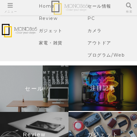
Home
セール情報
メニュー
検索
Review
PC
ガジェット
カメラ
家電・雑貨
アウトドア
プログラム/Web
注目記事
セール
Review
ガジェット