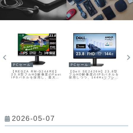
PCセール
P
PCセール
社
【REGZA RM-G244RE】
エレ
【Dell SE2426H】23.8型
23.8型フルHD解像度のFast
2
フルHD解像度のIPSパネルを
で
IPSパネルを採用し、最大
ー
採用しつつ、144Hzリフレッ
200Hzリフレッシュレートと
ス
シュレートと1msの高速応答
1msの高速応答、HDR10対
き
に対応した、仕事とゲームの
応、Adaptive Syncなどを
コ
両方に使いやすいスタンダー
備えた入門〜中級向けのゲー
ドモニターがAmazonにて
ミングモニターがAmazonに
7%OFFの13,980円
て7%OFFの22,440円
2026-05-07