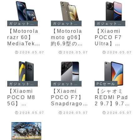
ガジェットセール
ガジェットセール
ガジェットセール
【Motorola
【Motorola
【Xiaomi
razr 60】
moto g06】
POCO F7
MediaTek
約6.9型の大
Ultra】
Dimensity
画面HD+ディ
Snapdragon
2026.05.07
2026.05.07
2026.05.07
7400Xを搭載
スプレイとス
8 Elite、
した6.9型縦
テレオスピー
6.67型
折りpOLEDデ
カー、5,000
WQHD+フロ
ィスプレイと
万画素AIカメ
ー有機ELディ
3.6型アウト
ラ、
スプレイ、最
PCセール
ガジェットセール
ガジェットセール
ディスプレ
5,200mAh大
大120Hzリフ
【シャオミ
【Xiaomi
【Xiaomi
イ、5,000万
容量バッテリ
レッシュレー
REDMI Pad
POCO M8
POCO F7】
画素デュアル
ー、IP64防水
ト、
2 9.7】9.7型
5G】
Snapdragon
カメラ、
防塵、Gorilla
5300mAhバ
2K解像度・最
Snapdragon
8s Gen 4、
4,500mAhバ
Glass 3、
ッテリーと
2026.05.07
2026.05.07
2026.05.07
大120Hzリフ
6 Gen 3、
6.83型1.5K有
ッテリー、
NFC対応など
120Wハイパ
レッシュレー
6.77型120Hz
機ELディスプ
30W急速充電
を備えた、エ
ーチャージ、
トのディスプ
有機ELディス
レイ、
＋Qiワイヤレ
ントリークラ
IPX8/IP6Xの
レイと
プレイ、
6500mAhバ
ス充電、おサ
スSIMフリー
防水防塵、