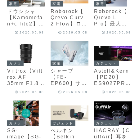
時オーディオ
FreeSync
視聴まで滑ら
ィブに進化さ
たヨドバシカ
家電
家電
家電
ミックス、ハ
Premiumなど
かな表示と高
せたスマート
メラ専売のエ
ドウシシャ
Roborock【
Roborock【
イブリッド
の最新ゲーミ
い視認性を提
フォン用ジン
ントリー向け
【Kamomefa
Qrevo Curv
Qrevo L
ANC、AIノイ
ング機能を備
供するビジネ
バル
ゲーミングデ
n+c lite2】ナ
2 Flow】ロボ
Pro】最大
ズ除去マイ
えた24.5型フ
ス向けモニタ
スクトップPC
カシマプロペ
ロック初の“ロ
18,500Paの
ク、2基の交
ルHDゲーミン
ー
2026.05.08
2026.05.08
2026.05.08
ラ共同開発の
ーラーモッ
強力吸引、高
換式バッテリ
グモニター
新羽根
プ”を搭載し、
速デュアル回
ーによる“実質
「Nakashim
20,000Pa吸
転モップ、障
無限駆動”を備
a Braid R-
引・15N加
害物回避、そ
えたワイヤレ
04」を採用
圧・毎分220
して洗浄・乾
スゲーミング
カメラ
家電
ガジェット
し、自然で柔
回転の高速水
燥・給水・ゴ
ヘッドセット
Viltrox【Vilt
シャープ
Astell&Kern
らかい風・静
拭き・リアル
ミ収集まで自
rox AF
【FE-
【PD20】
音性・3D自動
タイム自動洗
動化する多機
35mm F1.8
EP600】サフ
ES9027PRO
首振り・軽量
浄を実現し
能ドックを備
II EVO】APO
ァイアクリス
Quad DAC、
設計を備えた
た、水拭き性
えた“完全自
2026.05.08
2026.05.08
2026.05.08
設計・STMモ
タル採用の冷
トリプルアン
DC扇風機
能特化のロボ
動”ロボット掃
ーター・クリ
却機能
プアーキテク
ット掃除機
除機
ック切替対応
「JeweL冷
チャー、
絞りリングを
却」と毎秒
Audiodo共同
備えたフルサ
2.5回の高速
開発のパーソ
カメラ
ガジェット
ガジェット
イズ対応の大
連射を備えた
ナルサウンド
SG-
ベルキン
HACRAY【C
口径35mm単
家庭用光美容
機能、6型フ
image【SG-
【Belkin
uffAir】耳を