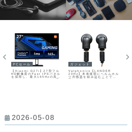
PCセール
ガジェット
P
【Xiaomi G27i】27型フル
Valphonics【LANDER
up
コン
HD解像度のFast IPSパネル
20Hz】本体後部にヘルムホル
最
像
を採用し、最大165Hzの高リ
ツ共鳴器を組み込むことで、
シ
o、
フレッシュレートと1msの高
耳を密閉しない開放型であり
動
Dプ
速応答を備えたゲーミングモ
ながら豊かな低域再生を狙っ
を
て
ニターがAmazonにて
たイントラコンカ型イヤホン
ラ
22%OFFの13,980円
2026-05-08