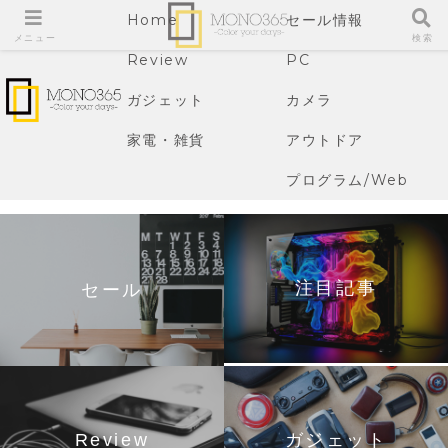
Home
セール情報
メニュー
検索
Review
PC
ガジェット
カメラ
家電・雑貨
アウトドア
プログラム/Web
注目記事
セール
Review
ガジェット