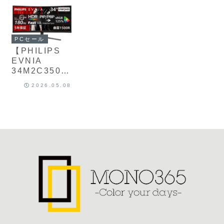
最大120Hzリ
120Hz・
240Hz・VA
Amazonにて
したモバイル
フレッシュレ
1ms・USB‑C
パネル・
32%OFFの
バッテリーが
ート・USB
65W給電対
1ms・0.5ms
16,980円
Amazonにて
Type‑C65W
応・
MBR・
32%OFFの
PCセール
給電対応の高
HDR10・
Adaptive
3,390円
【PHILIPS
コスパモニタ
AdaptiveSyn
Syncを備えた
EVNIA
ーがAmazon
cを備えた高コ
高コスパゲー
34M2C3500
にて7%OFF
スパモニター
ミングモニタ
L/11】34型
の16,800円
がAmazonに
ーがAmazon
2026.05.08
UWQHD・
て10%OFFの
に29%OFFの
1500R湾曲
22,800円
16,800円
Fast VAパネ
ル、最大
180Hzリフレ
ッシュレー
ト、0.5ms応
答、HDR10
対応、
Adaptive
Syncを備えた
湾曲ウルトラ
ワイドゲーミ
ングモニター