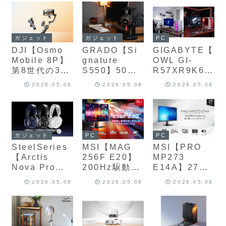
ガジェット
ガジェット
PC
DJI【Osmo
GRADO【Si
GIGABYTE【
Mobile 8P】
gnature
OWL GI-
第8世代の3軸
S550】50mm
R57XR9K6T
手ブレ補正機
径S2ドライバ
8G】【SWAN
2026.05.08
2026.05.08
2026.05.08
構と着脱式リ
ーとブラジリ
GI-
モコン
アン・ウォル
R57XR9K6T
「Osmo
ナット製ハウ
8G】Ryzen 7
FrameTap」
ジングを組み
5700Xと
、AIトラッキ
合わせ、温か
GIGABYTE製
ガジェット
PC
PC
ング対応の
みと自然さを
主要パーツを
SteelSeries
MSI【MAG
MSI【PRO
「多機能モジ
追求し
組み合わせ、
【Arctis
256F E20】
MP273
ュール 2」を
た“Signature
Radeon RX
Nova Pro
200Hz駆動・
E14A】27型
組み合わせる
Line 第4
9060
Omni】
0.5ms応答・
フルHD・
ことで、スマ
弾”となる開放
XT（OWL）/
2026.05.08
2026.05.08
2026.05.08
96kHz/24bit
RAPID IPSパ
144Hz・IPS
ートフォン撮
型ヘッドホン
GeForce
のHi‑Res
ネルを採用
パネルを採用
影をより滑ら
RTX
Wireless、最
し、AIビジョ
し、ビジネス
かで直感的か
5060（SWA
大4系統の同
ンや
用途から動画
つクリエイテ
N）を搭載し