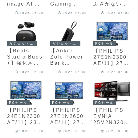
焦点レンズ
器で、ハイパ
ルHDディスプ
image AF
Gaming
ふさがないイ
で、ソニーE
ワー照射と低
レイ、
35mm F2.2】
Switch 2 モ
ヤーカフ構造
／ニコンZ向
刺激ケアを両
Androidベー
2026.05.08
2026.05.08
2026.05.08
約157gからの
バイルバッテ
と11mm大口
けに高解像と
立したモデル
スOSを搭載し
軽量設計と金
リー付充電ケ
径ドライバー
操作性を両立
た、プロユー
属鏡筒を採用
ース Pro】
を組み合わ
したモデル
スも想定した
したフルサイ
Nintendo
せ、自然な外
DAP
ズ対応のAF単
Switch 2に対
音取り込みと
ガジェットセール
ガジェットセール
PCセール
焦点レンズ
応した
立体的なサウ
【Beats
【Anker
【PHILIPS
10,000mAh
ンド体験を両
Studio Buds
Zolo Power
27E1N2300
バッテリー内
立したオープ
+】強化され
Bank
AE/11】27
蔵のオールイ
ンイヤー型イ
たアクティブ
(20000mAh,
型・フルHD・
ンワン充電キ
ヤホン
2026.05.08
2026.05.08
2026.05.08
ノイズキャン
30W, Built-
IPSパネル・
ャリングケー
セリング、外
In USB-Cケ
最大120Hzリ
ス
音取り込み、
ーブル)】
フレッシュレ
最大36時間の
20,000mAh
ート・USB
再生、
の大容量バッ
Type‑C65W
PCセール
PCセール
PCセール
Android／
テリーに最大
給電対応の高
【PHILIPS
【PHILIPS
【PHILIPS
iOS両対応の
30W出力の
コスパモニタ
24E1N2300
27E1N2600
EVNIA
シームレス接
USB‑C急速充
ーがAmazon
AE/11】23.8
AE/11】27型
25M2N3200
続を備えた完
電、さらに本
にて9%OFF
型・フルHD・
WQHD IPSパ
W/11】24.5
全ワイヤレス
体にUSB‑Cケ
の18,800円
2026.05.08
2026.05.08
2026.05.08
IPSパネル・
ネル・
型・フルHD・
イヤホンが
ーブルを内蔵