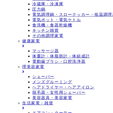
冷蔵庫・冷凍庫
圧力鍋
電気調理鍋・スロークッカー・低温調理
電気ポット・電気ケトル
食洗機・食器乾燥機
キッチン雑貨
その他調理家電
健康家電
マッサージ器
体重計・体脂肪計・体組成計
電動歯ブラシ・口腔洗浄器
理美容家電
シェーバー
メンズグルーミング
ヘアドライヤー・ヘアアイロン
脱毛器・女性用シェーバー
美容器具・美容家電
生活家電・雑貨
エアコン・クーラー