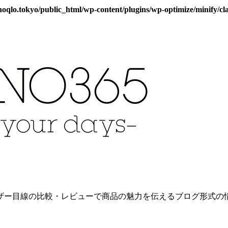
qlo.tokyo/public_html/wp-content/plugins/wp-optimize/minify/cla
ー目線の比較・レビューで商品の魅力を伝えるブログ形式の情