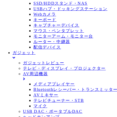
SSD/HDDスタンド・NAS
USBハブ・ドッキングステーション
Webカメラ
キーボード
キャプチャーデバイス
マウス・ペンタブレット
モニターアーム・モニター台
ルーター・中継器
配信デバイス
ガジェット
ガジェットレビュー
テレビ・ディスプレイ・プロジェクター
AV周辺機器
メディアプレイヤー
Bluetoothレシーバー・トランスミッタ
AVミキサー
テレビチューナー・STB
マイク
USB DAC・ポータブルDAC
ヘッドホンアンプ