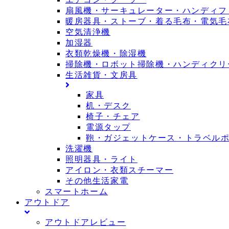
扇風機・サーキュレーター・ハンディフ
暖房器具・ストーブ・着る毛布・電気毛
空気清浄機
加湿器
衣類乾燥機・除湿機
掃除機・ロボット掃除機・ハンディクリ
生活雑貨・文房具
家具
机・デスク
椅子・チェア
電源タップ
鞄・ガジェットケース・トラベル
洗濯機
照明器具・ライト
アイロン・衣類スチーマー
その他生活家電
スマートホーム
アウトドア
アウトドアレビュー