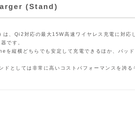
arger (Stand)
)
は、Qi2対応の最大15W高速ワイヤレス充電に対応
電器です。
honeを縦横どちらでも安定して充電できるほか、パッ
。
スタンドとしては非常に高いコストパフォーマンスを誇る