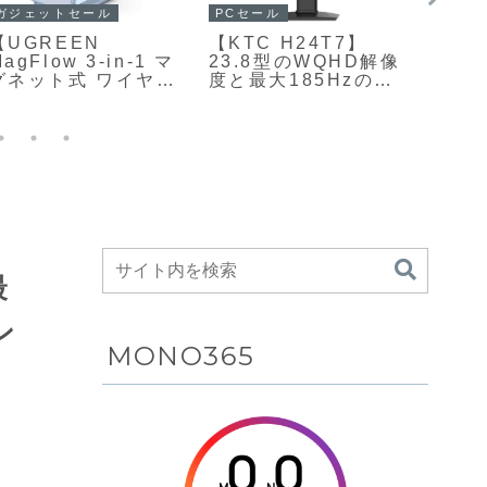
ガジェット
PCセ
アウトドアセール
m5【Instant Disc
【kks
【Anker Solix
Audio Cp1 DEATH
16H】
C300 Portable
STRANDING 2
USB 
Power Station】
Model】KOJIMA
ル1
288Whクラスのバッ
PRODUCTIONSと
16型
テリー容量を備えた
の公式コラボレーシ
大14
コンパクトなポータ
ョンによって生まれ
ュレ
ブル電源でありなが
た数量限定のワイヤ
モバ
ら、ACポートや高出
レスCDプレーヤー
モニタ
力USB-Cポートなど
にて2
合計8ポートを搭載
19,9
し、最大360Wの出
力に対応するモデル
がAmazonにて
最
20%OFFの27,990円
から
ン
MONO365