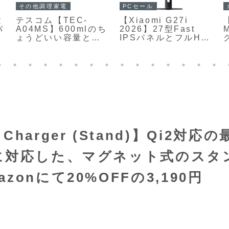
PCセール
PCセール
【TITAN ARMY
【KTC H24F7】
k
ル
P275MV-A】27型
23.8型のFAST IPS
4K解像度のIPSパネ
パネルと240Hzリフ
ルに量子ドット
レッシュレート、最
×Mini LEDバックラ
大輝度400cd/m²を備
に
イトを組み合わせ
えたフルHDゲーミン
た、HDR1000対応
グモニターが
ド
のゲーミングモニタ
Amazonにて
ーがAmazonにて
22%OFFの17,081円
20%OFFの47,800円
s Charger (Stand)】Qi2対応の
に対応した、マグネット式のスタ
onにて20%OFFの3,190円