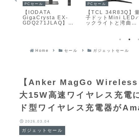
PCセール
家電
【TCL 27P3A】
サンコー【クランプ
7】
1196ゾーンのローカ
式CPU吊り下げホ
HD解像
ルディミングに対応
ダー】デスク天板に
zの高
したQD-Mini LEDバ
穴を開けることなく
ー
ックライトを採用し
クランプで固定し、
Sパネル
た27型WQHDゲーミ
PC本体をデスク下
ゲー
ングモニターが
吊り下げて設置でき
が
Amazonにて
るPYZONEブラン
Home
セール
ガジェットセール
17%OFFの49,800円
のPCホルダー
831円
【Anker MagGo Wireles
大15W高速ワイヤレス充電
ド型ワイヤレス充電器がAmaz
2026.03.04
ガジェットセール