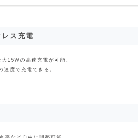
ヤレス充電
）で最大15Wの高速充電が可能。
倍の速度で充電できる。
・水平など自由に調整可能。