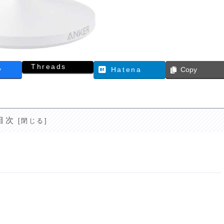
Threads
y
Hatena
Copy
目次