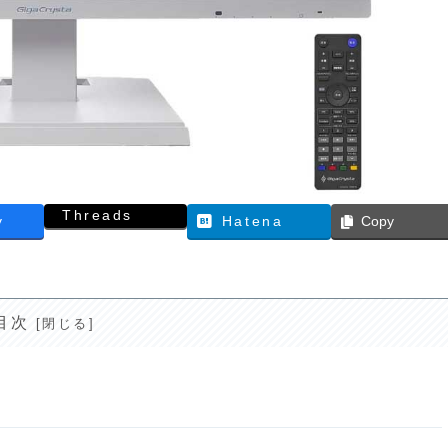
Threads
y
Hatena
Copy
目次