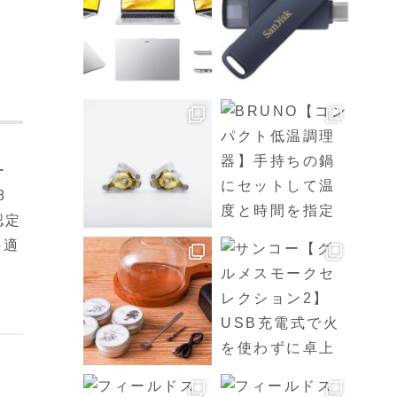
ー
8
認定
快適