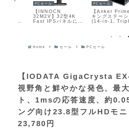
ガジェット
PCセール
AIAIAI【TMA-2
me ドッ
【KTC H24T7】
Oklou Edition】
ョン
23.8型のWQHD解
【Tracks Oklou
le
度と最大185Hzの高
Edition】モジュール
リフレッシュレー
構造を持つ
)】14種
ト、Fast IPSパネ
Bluetoothヘッドホ
とつ
を組み合わせたゲー
ンとミニマルなオン
、最
ミングモニターが
イヤー型ヘッドホン
力とノ
Amazonにて
Home
セール
PCセール
の数量限定シリーズ
出力給
24%OFFの21,831
イエ
クが
990円
【IODATA GigaCrysta
視野角と鮮やかな発色、最大
ト、1msの応答速度、約0.
ング向け23.8型フルHDモニ
23,780円