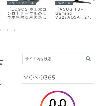
PCセール
アウトドアセール
ガジェ
【TITAN ARMY
【COOSPO S10】
【Ank
P275MV-A】27型
クランク中心部に取
Bank
4K解像度のIPSパネ
り付けてペダリング
Buil
ルに量子ドット
のパワーやケイデン
USB
×Mini LEDバックラ
ス、左右バランスな
250
イトを組み合わせ
どを高精度に計測で
量バ
た、HDR1000対応
きるスパイダー型パ
の内蔵
のゲーミングモニタ
ワーメーターが
ル、さ
ーがAmazonにて
Amazonにて
ートと
20%OFFの47,800円
15%OFFの17,098円
を備
ッテリ
にて3
10,4
広
MONO365
ミ