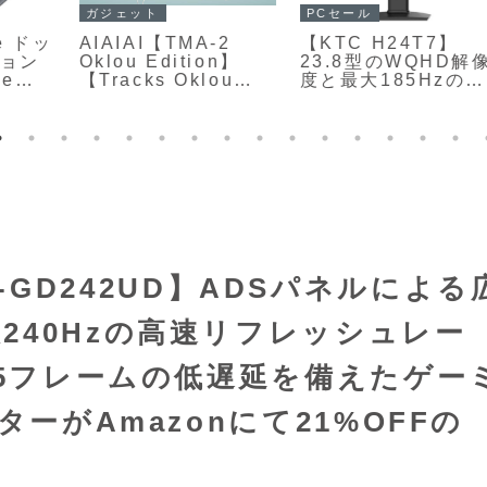
アウトドアセール
PCセール
【LOGOS 卓上水コ
【ASUS TUF
ンロ】テーブルの上
像
Gaming
で本格的な炭火焼き
VG27AQ5A】27型
を楽しめるコンパク
WQHD解像度のFast
トな水冷式コンロが
ル
IPSパネルを採用
Amazonにて
し、最大210Hzの高
27%OFFの3,847円
リフレッシュレート
と最小0.3msの高速
円
応答に対応したゲー
ミングモニターが
Amazonにて
10%OFFの25,980円
 EX-GD242UD】ADSパネルによる
240Hzの高速リフレッシュレー
05フレームの低遅延を備えたゲー
ターがAmazonにて21%OFFの