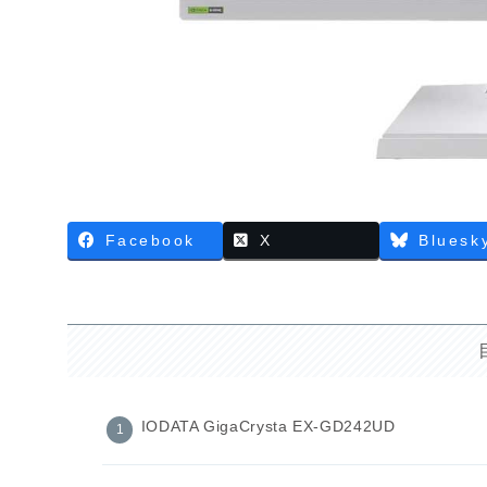
Facebook
X
Bluesk
IODATA GigaCrysta EX-GD242UD