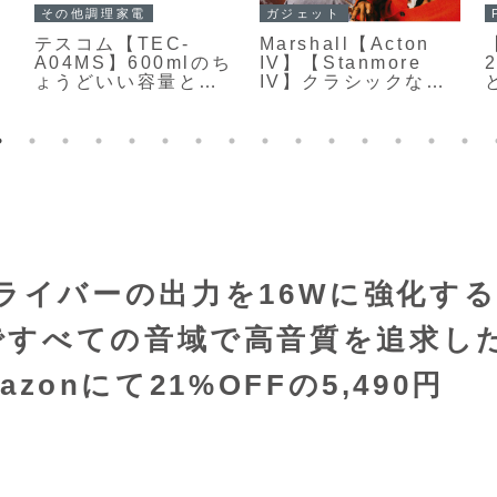
その他調理家電
ガジェット
】
テスコム【TEC-
Marshall【Acton
A04MS】600mlのち
IV】【Stanmore
ょうどいい容量と、6
IV】クラシックなア
枚刃によるなめらか
ンプデザインを受け
な仕上がり、そして
継ぎながら、サウン
最大12時間の予約調
ドと操作性を大きく
理に対応した使い勝
進化させたホームオ
手の良さが魅力のス
ーディオ向け
ープメーカー
Bluetoothスピーカ
F
ー
3】ドライバーの出力を16Wに強化す
ですべての音域で高音質を追求し
azonにて21%OFFの5,490円