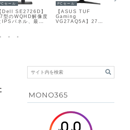
PCセール
PCセール
ガジェ
【Dell SE2726D】
【ASUS TUF
【EDI
27型のWQHD解像度
Gaming
合計定
とIPSパネル、最大
VG27AQ5A】27型
広帯
144Hzのリフレッシ
WQHD解像度のFast
コンパ
ュレートを備えたモ
IPSパネルを採用
デス
ニターがAmazonに
し、最大210Hzの高
カーが
て15%OFFの21,180
リフレッシュレート
23%O
円
と最小0.3msの高速
応答に対応したゲー
ミングモニターが
Amazonにて
10%OFFの25,980円
る
た
MONO365