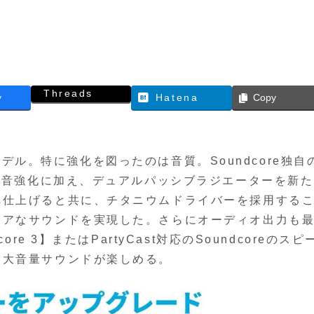
Threads
y
Hatena
Copy
ードモデル。特に強化を図ったのは音質。Soundcore独自
の低音強化に加え、デュアルパッシブラジエーターを新
へ仕上げると共に、チタニウムドライバーを採用する
リアなサウンドを実現した。さらにオーディオ出力も
re 3】またはPartyCast対応のSoundcoreのスピ
る大音量サウンドが楽しめる。