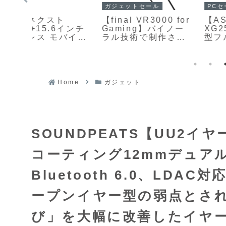
PCセール
ガジェットセール
【ASUS ROG Strix
【RORRY
0 for
XG259CS-J】24.5
AuraDock（M1-
イノー
型フルHD解像度の
10000）】MagSaf
され
Fast IPSパネルを採
対応iPhone、Appl
高音
用し、最大180Hzの
Watch、AirPods、
えつ
高リフレッシュレー
そして着脱式の
イメ
トと1msの高速応答
10000mAhモバイ
自然
を備えたゲーミング
バッテリーを同時に
うチ
Home
ガジェット
モニターがAmazon
充電できる4in1設計
てお
にて13%OFFの
の充電ステーション
6mm
18,980円
がAmazonにて
ライ
30%OFFの6,999円
 DU」
イを
SOUNDPEATS【UU2イ
着設
た有
ヤホ
コーティング12mmデュア
にて
080円
Bluetooth 6.0、LD
ープンイヤー型の弱点とさ
び」を大幅に改善したイヤ