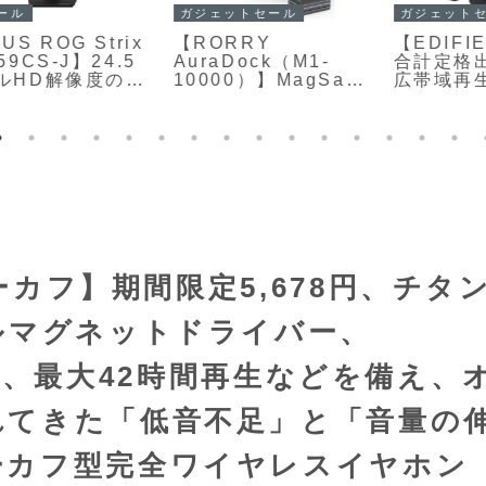
ウェアラブルデバイス・スマートウォッチ・スマートグラス
ガジェットセール
XREAL【XREAL
【
【EDIFIER M60】
Beam Pro】3D空間
合計定格出力66Wと
e
撮影カメラを備え
広帯域再生を備えた
e
た、スマホのような
コンパクトな2.0ch
ARデバイス
デスクトップスピー
カーがAmazonにて
ル
23%OFFの18,480円
ヤーカフ】期間限定5,678円、チタ
ルマグネットドライバー、
AC対応、最大42時間再生などを備え、
れてきた「低音不足」と「音量の
ーカフ型完全ワイヤレスイヤホン