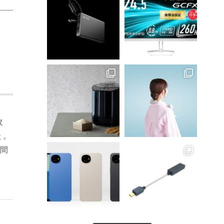
改
た。
時間