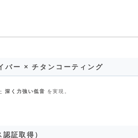
イバー × チタンコーティング
た
深く力強い低音
を実現。
ス認証取得）