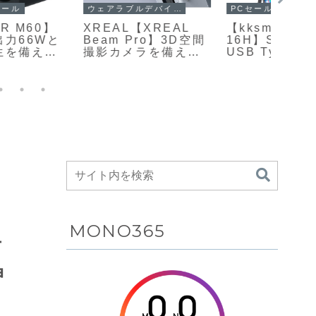
PCセール
USB DAC・ポータブルDAC
PCセ
kksmart NK-
【EPZ TP35
【LG 
16H】Switch2と
PRO】3.5mmシング
27G4
USB Type-Cケーブ
ルエンドと4.4mmバ
フルH
ル1本で直結できる、
ランス出力、専用ア
パネ
16型2.5K解像度・最
プリやWeb経由の
大14
大144Hzリフレッシ
EQ・PEQチューニン
ッシュ
ュレートに対応した
グ、ゲーム機対応
Motio
モバイルゲーミング
UAC1.0モード、マ
Redu
モニターがAmazon
イク対応などを備え
像低減
にて20%OFFの
た、デュアル
Free
19,949円
CS43198 DACを搭
NVID
載USB-C接続のミニ
Comp
ポータブルDAC兼ヘ
備え
ン
ッドホンアンプが
ニター
Amazonにて8%OFF
て11%
の11,500円
円
MONO365
オ
伸