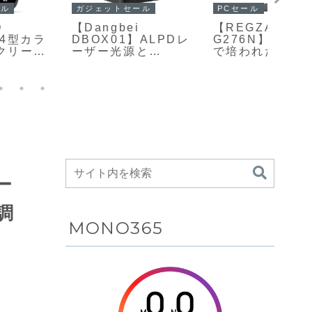
ガジェットセール
PCセール
アウト
【Dangbei
【REGZA RM-
【Ank
DBOX01】ALPDレ
G276N】テレビ開発
C100
ーザー光源と
で培われた映像技術
102
2,100ISOルーメンの
を取り入れた7種類の
155
高輝度を備えたフル
画質モードを備え、
最速ク
HDホームプロジェク
27型WQHD解像度と
フル
ターがAmazonにて
240Hzの高リフレッ
クラ
6%OFFの79,990円
シュレート、Fast
さを
IPSパネルを組み合
ブル電
わせたゲーミングモ
にて3
ニターがAmazonに
62,9
て35%OFFの33,000
円
ー
調
MONO365