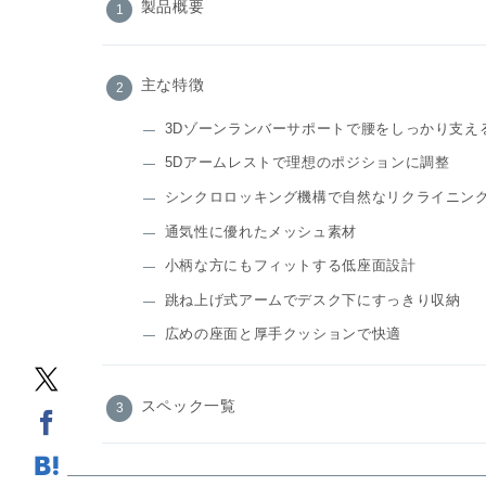
製品概要
主な特徴
3Dゾーンランバーサポートで腰をしっかり支え
5Dアームレストで理想のポジションに調整
シンクロロッキング機構で自然なリクライニン
通気性に優れたメッシュ素材
小柄な方にもフィットする低座面設計
跳ね上げ式アームでデスク下にすっきり収納
広めの座面と厚手クッションで快適
スペック一覧