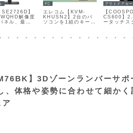
PC
アウトドアセール
エレコム【KVM-
【COOSPO
度
KHUSN2】2台のパ
CS600】2.4型カラ
ソコンを1組のキーボ
ータッチスクリー
ード、マウス、HDMI
ン、36時間クラスの
対応ディスプレイで
ロングバッテリー、
スマートに共有でき
地図ナビゲーショ
0
る、ケーブル一体型
ン、Bluetooth／
のパソコン切替器
ANT+対応、IP67防
水などを備えながら
高コスパGPSサイク
ルコンピューターが
Amazonにて
32%OFFの13,676円
CM76BK】3Dゾーンランバーサポ
し、体格や姿勢に合わせて細かく
ェア