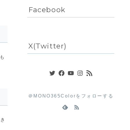
Facebook
X(Twitter)
も
Twitter
Facebook
YouTube
Instagram
RSS フィード
＠MONO365Colorをフォローする
効き