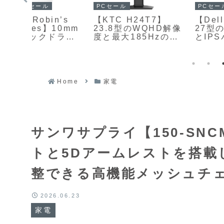
PCセール
PCセール
’s
【Dell SE2726D】
【KTC H24T7】
10mm
27型のWQHD解像
23.8型のWQHD解像
ライ
とIPSパネル、最大
度と最大185Hzの高
状平面
144Hzのリフレッシ
リフレッシュレー
み合
ュレートを備えたモ
ト、Fast IPSパネル
ッド
ニターがAmazonに
を組み合わせたゲー
C・
て15%OFFの21,18
ミングモニターが
円
Amazonにて
Home
家電
.4を備
24%OFFの21,831円
ター
ラボ
イヤ
nにて
サンワサプライ【150-SN
100円
トと5Dアームレストを搭載
整できる高機能メッシュチ
2026.06.23
家電